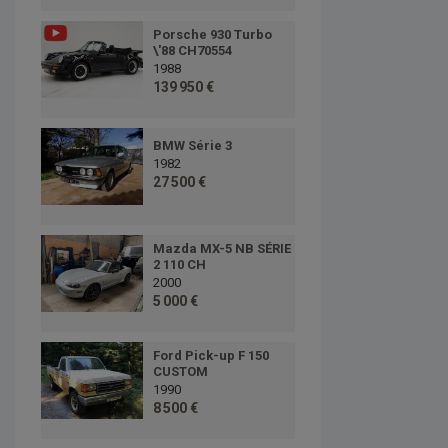
Porsche 930 Turbo
\'88 CH70554
1988
139 950 €
BMW Série 3
1982
27 500 €
Mazda MX-5 NB SÉRIE
2 110 CH
2000
5 000 €
Ford Pick-up F 150
CUSTOM
1990
8 500 €