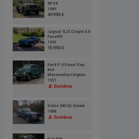
90 V8
1989
49 990 €
Jaguar XJS Coupé 4.0
Facelift
1994
15 990 €
Ford F-3 Panel Van
4×4
Marmonherrington
1951
Volvo 240 GL Estate
1988
Fiat 500