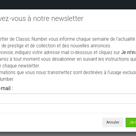
ivez-vous à notre newsletter
endre aux enchères
Annonceurs PRO
Annuaire des collec
etter de Classic Number vous informe chaque semaine de l’actualité
jouter une annonce
 de prestige et de collection et des nouvelles annonces.
ecevoir, indiquez votre adresse mail ci-dessous et cliquez sur
Je m'in
rrez à tout moment vous désabonner en suivant les instructions qui 
tion à vendre
e chaque newsletter.
rmations que vous nous transmettez sont destinées à l’usage exclusi
Number.
mail :
Annuler
Je 
 ne correspond à votre recherche, veuillez modifier vos critères de r