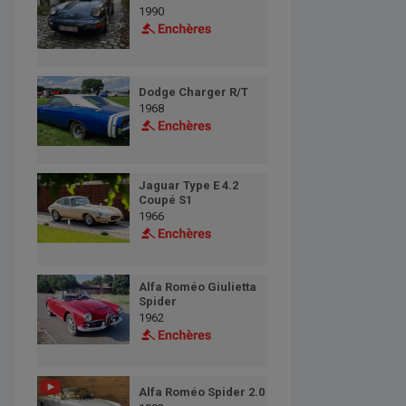
1990
Dodge Charger R/T
1968
Jaguar Type E 4.2
Coupé S1
1966
Alfa Roméo Giulietta
Spider
1962
Alfa Roméo Spider 2.0