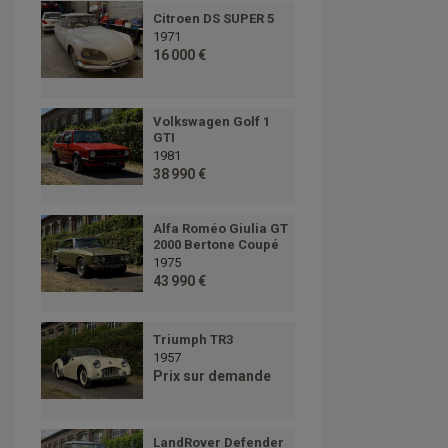
Citroen DS SUPER 5
1971
16 000 €
Volkswagen Golf 1
GTI
1981
38 990 €
Alfa Roméo Giulia GT
2000 Bertone Coupé
1975
43 990 €
Triumph TR3
1957
Prix sur demande
LandRover Defender