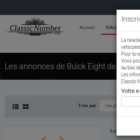
Inscr
Accueil
Véhicules
V
La newsl
A
véhicules
Pour la r
Vous pou
Les annonces de Buick Eight de collec
au bas d
Les info
Classic 
Votre e-
Trier par
Aucun véhicule