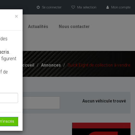
Se connecter
Ma sélection
Mon compte
×
tionneurs
Actualités
Nous contacter
 des
scris
.
figurent
Accueil
/
Annonces
/
Buick Eight de collection à vendre
f de
Aucun véhicule trouvé
m'inscris
echerche...