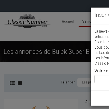
Inscr
Accueil
Véhicules
V
La newsl
A
véhicules
Pour la r
Vous pou
Les annonces de Buick Super Eight de 
au bas d
Les info
Classic 
Votre e-
Trier par
Aucun véhicule