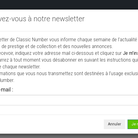
ivez-vous à notre newsletter
endre aux enchères
Annonceurs PRO
Annuaire des collec
etter de Classic Number vous informe chaque semaine de l’actualité
jouter une annonce
 de prestige et de collection et des nouvelles annonces.
ecevoir, indiquez votre adresse mail ci-dessous et cliquez sur
Je m'in
rrez à tout moment vous désabonner en suivant les instructions qui 
collection à vendre
e chaque newsletter.
rmations que vous nous transmettez sont destinées à l’usage exclusi
Number.
mail :
Annuler
Je 
 ne correspond à votre recherche, veuillez modifier vos critères de r