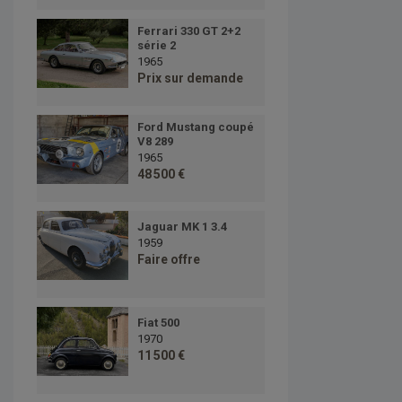
Ferrari 330 GT 2+2
série 2
1965
Prix sur demande
Ford Mustang coupé
V8 289
1965
48 500 €
Jaguar MK 1 3.4
1959
Faire offre
Fiat 500
1970
11 500 €