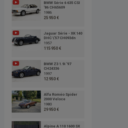
BMW Série 6 635 CSI
'86 CH65609
1986
25 950 €
Jaguar Série - XK 140
DHC \'57 CH093dn
1957
115 950 €
BMW Z3 1.9i '97
CH24336
1997
12 950 €
Alfa Roméo Spider
2000 Veloce
1980
29 950 €
Alpine A 110 1600 SX