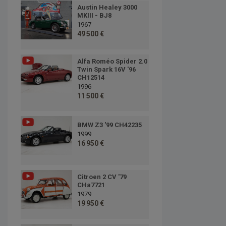
Austin Healey 3000
MKIII - BJ8
1967
49 500 €
Alfa Roméo Spider 2.0
Twin Spark 16V '96
CH12514
1996
11 500 €
BMW Z3 '99 CH42235
1999
16 950 €
Citroen 2 CV '79
CHa7721
1979
19 950 €