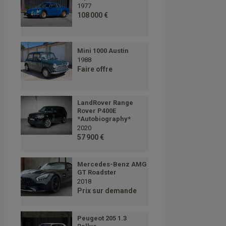
1977
108 000 €
Mini 1000 Austin
1988
Faire offre
LandRover Range
Rover P400E
*Autobiography*
2020
57 900 €
Mercedes-Benz AMG
GT Roadster
2018
Prix sur demande
Peugeot 205 1.3