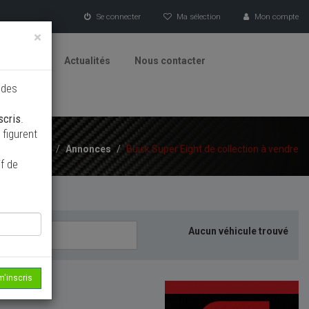
Se connecter
Ma sélection
Mon compte
×
tionneurs
Actualités
Nous contacter
 des
scris
.
figurent
Accueil
/
Annonces
/
Buick Super Eight de collection à vendre
f de
Aucun véhicule trouvé
m'inscris
echerche...