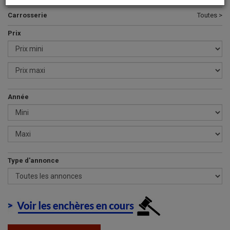
Carrosserie
Toutes >
Prix
Année
Type d'annonce