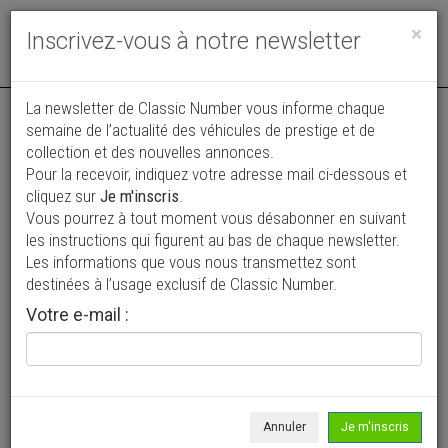
Toggle
×
Inscrivez-vous à notre newsletter
navigat
La newsletter de Classic Number vous informe chaque
semaine de l’actualité des véhicules de prestige et de
collection et des nouvelles annonces.
Pour la recevoir, indiquez votre adresse mail ci-dessous et
cliquez sur
Je m'inscris
.
Vous pourrez à tout moment vous désabonner en suivant
Vos annonces vues par
les instructions qui figurent au bas de chaque newsletter.
plus de 4 millions de collectionneurs
Les informations que vous nous transmettez sont
destinées à l’usage exclusif de Classic Number.
Ajouter une annonce
Votre e-mail :
> Rechercher un véhicule
Marque
Buick >
Annuler
Je m'inscris
Modèle
Business >