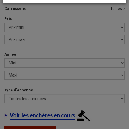
Carrosserie
Toutes >
Prix
Année
Type d'annonce