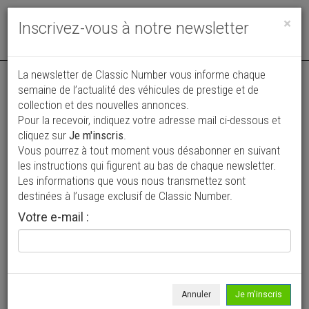
Toggle
×
Inscrivez-vous à notre newsletter
navigat
La newsletter de Classic Number vous informe chaque
semaine de l’actualité des véhicules de prestige et de
collection et des nouvelles annonces.
Pour la recevoir, indiquez votre adresse mail ci-dessous et
cliquez sur
Je m'inscris
.
Vous pourrez à tout moment vous désabonner en suivant
Vos annonces vues par
les instructions qui figurent au bas de chaque newsletter.
plus de 4 millions de collectionneurs
Les informations que vous nous transmettez sont
destinées à l’usage exclusif de Classic Number.
Ajouter une annonce
Votre e-mail :
> Rechercher un véhicule
Marque
Buick >
Annuler
Je m'inscris
Modèle
Apollo >