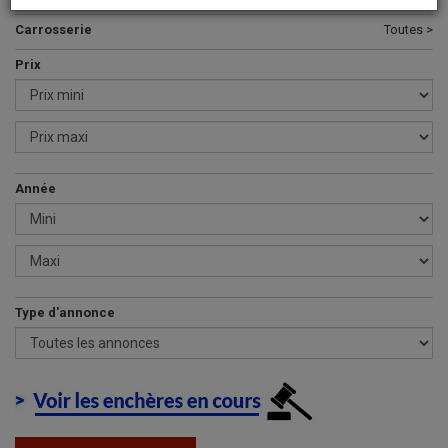
Carrosserie
Toutes >
Prix
Année
Type d'annonce