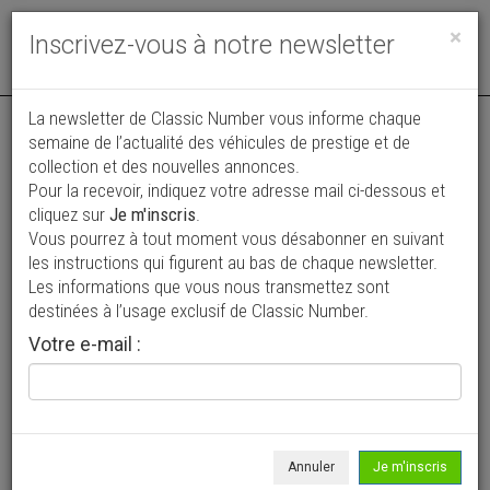
Toggle
×
Inscrivez-vous à notre newsletter
navigat
La newsletter de Classic Number vous informe chaque
semaine de l’actualité des véhicules de prestige et de
collection et des nouvelles annonces.
Pour la recevoir, indiquez votre adresse mail ci-dessous et
cliquez sur
Je m'inscris
.
Vous pourrez à tout moment vous désabonner en suivant
Vos annonces vues par
les instructions qui figurent au bas de chaque newsletter.
plus de 4 millions de collectionneurs
Les informations que vous nous transmettez sont
destinées à l’usage exclusif de Classic Number.
Ajouter une annonce
Votre e-mail :
> Rechercher un véhicule
Marque
Buick >
Annuler
Je m'inscris
Modèle
Sedan >