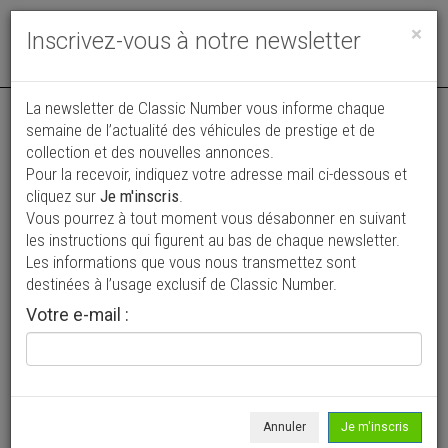
Toggle
×
Inscrivez-vous à notre newsletter
navigat
La newsletter de Classic Number vous informe chaque
semaine de l’actualité des véhicules de prestige et de
collection et des nouvelles annonces.
Pour la recevoir, indiquez votre adresse mail ci-dessous et
cliquez sur
Je m'inscris
.
Vous pourrez à tout moment vous désabonner en suivant
les instructions qui figurent au bas de chaque newsletter.
Collector Cars Auction
Les informations que vous nous transmettez sont
destinées à l’usage exclusif de Classic Number.
RHONE (69) - Lyon (69006)
Votre e-mail :
74 rue Ney
+33 (0)6 85 60 32 57
+33 (0)6 33 71 56 80
Maison de ventes aux enchères spécialisée en automobiles de
Annuler
Je m'inscris
sport, de prestige et de collection.