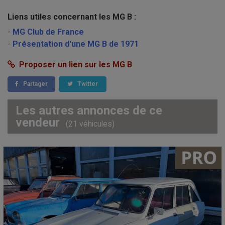
Liens utiles concernant les MG B :
-
MG Club de France
-
Présentation d'une MG B de 1971
Proposer un lien sur les MG B
Partager
Twitter
Les autres annonces de ce
vendeur
(21 véhicules)