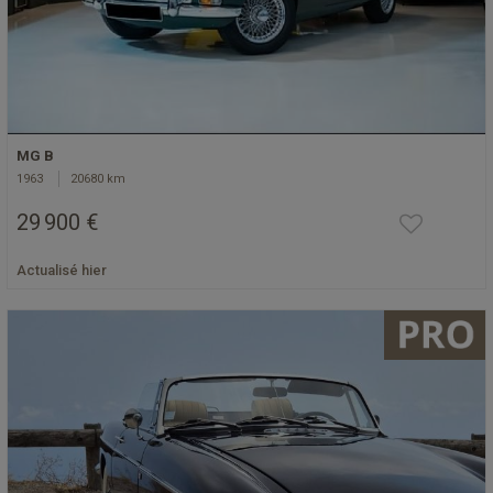
MG B
1963
20680 km
29 900 €
Actualisé hier