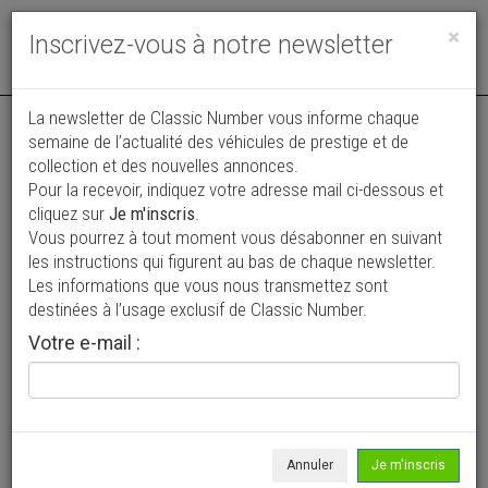
Toggle
×
Inscrivez-vous à notre newsletter
navigat
Annonce actualisée le 15/06/2026 ( il y a 53 jours )
La newsletter de Classic Number vous informe chaque
semaine de l’actualité des véhicules de prestige et de
MG B
collection et des nouvelles annonces.
VENDUE
Pour la recevoir, indiquez votre adresse mail ci-dessous et
15 990 €
cliquez sur
Je m'inscris
.
Vous pourrez à tout moment vous désabonner en suivant
1978
Cabriolet / roadster
66 300 km
les instructions qui figurent au bas de chaque newsletter.
Les informations que vous nous transmettez sont
destinées à l’usage exclusif de Classic Number.
Votre e-mail :
Annuler
Je m'inscris