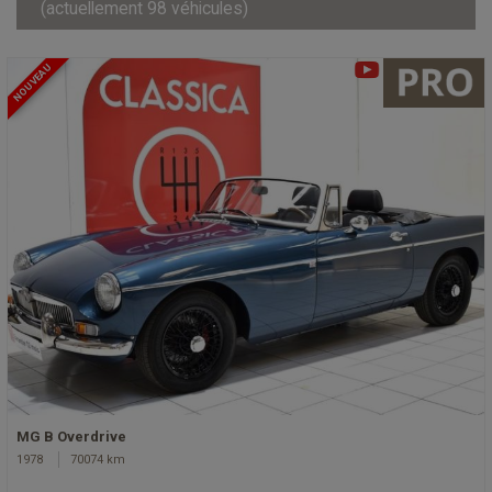
(actuellement 98 véhicules)
NOUVEAU
MG B Overdrive
1978
70074 km