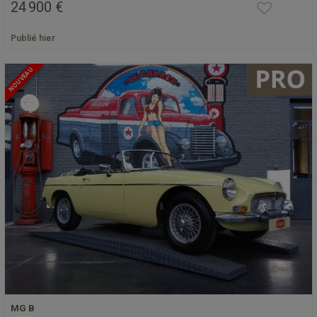
24 900 €
Publié hier
NOUVEAU
MG B