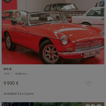
MG B
1979
86989 km
9 990 €
Actualisé il y a 2 jours