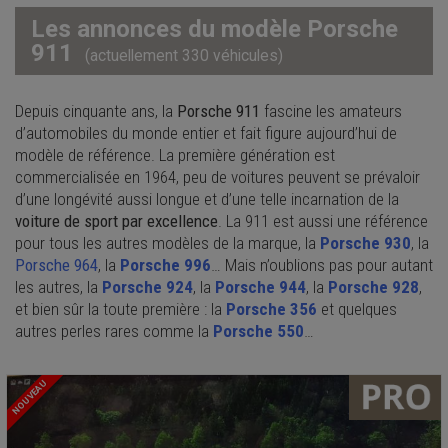
Les annonces du modèle Porsche
911
(actuellement 330 véhicules)
Depuis cinquante ans, la
Porsche 911
fascine les amateurs
d’automobiles du monde entier et fait figure aujourd’hui de
modèle de référence. La première génération est
commercialisée en 1964, peu de voitures peuvent se prévaloir
d’une longévité aussi longue et d’une telle incarnation de la
voiture de sport par excellence
. La 911 est aussi une référence
pour tous les autres modèles de la marque, la
Porsche 930
, la
Porsche 964
, la
Porsche 996
… Mais n’oublions pas pour autant
les autres, la
Porsche 924
, la
Porsche 944
, la
Porsche 928
,
et bien sûr la toute première : la
Porsche 356
et quelques
autres perles rares comme la
Porsche 550
…
NOUVEAU