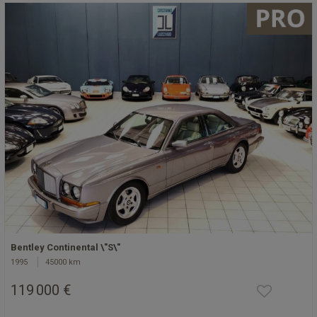
Bentley Continental \"S\"
1995
45000 km
119 000 €