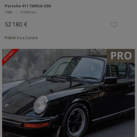
Porsche 911 TARGA G50
1988
127945 km
52 180 €
Publié il y a 2 jours
NOUVEAU