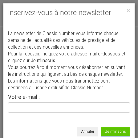
Toggle
×
Inscrivez-vous à notre newsletter
navigat
Annonce publiée le 07/07/2026 ( il y a 33 jours )
La newsletter de Classic Number vous informe chaque
semaine de l’actualité des véhicules de prestige et de
Porsche 911 2.200 E TARGA
collection et des nouvelles annonces.
Pour la recevoir, indiquez votre adresse mail ci-dessous et
119 000 €
cliquez sur
Je m'inscris
.
Vous pourrez à tout moment vous désabonner en suivant
1971
Découvrable
2 200 km
les instructions qui figurent au bas de chaque newsletter.
Les informations que vous nous transmettez sont
destinées à l’usage exclusif de Classic Number.
Votre e-mail :
Annuler
Je m'inscris