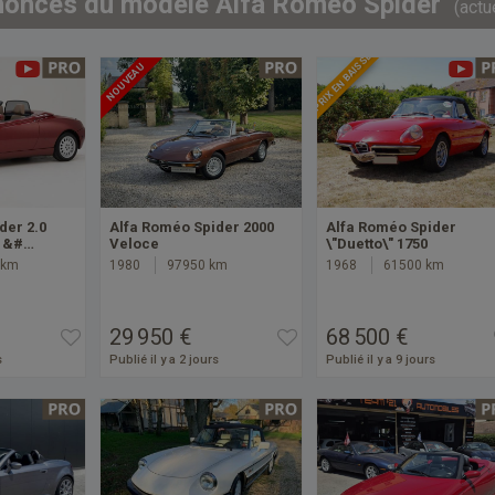
nonces du modèle Alfa Roméo Spider
(actu
PRIX EN BAISSE
NOUVEAU
der 2.0
Alfa Roméo Spider 2000
Alfa Roméo Spider
V &#…
Veloce
\"Duetto\" 1750
 km
1980
97950 km
1968
61500 km
29 950 €
68 500 €
s
Publié il y a 2 jours
Publié il y a 9 jours