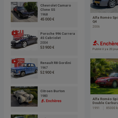
Chevrolet Camaro
Clone SS
1968
Alfa Roméo Spi
45 000 €
Q4
2006
Porsche 996 Carrera
4S Cabriolet
2004
53 900 €
Publié il y a 20 jou
Renault R8 Gordini
1967
52 900 €
Citroen Burton
1983
Alfa Roméo Spi
Double Carbur
1991
85000 