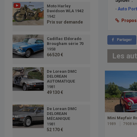
Spider :
Moto Harley
-
Auto Port
Davidson WLA 1942
1942
Proposer
Prix sur demande
Cadillac Eldorado
Partager
Brougham série 70
1958
Les au
66 520 €
De Lorean DMC
DELOREAN
AUTOMATIQUE
1981
49 130 €
De Lorean DMC
DELOREAN
Mini Mayfair R
MÉCANIQUE
1981
1989
7908 k
52 170 €