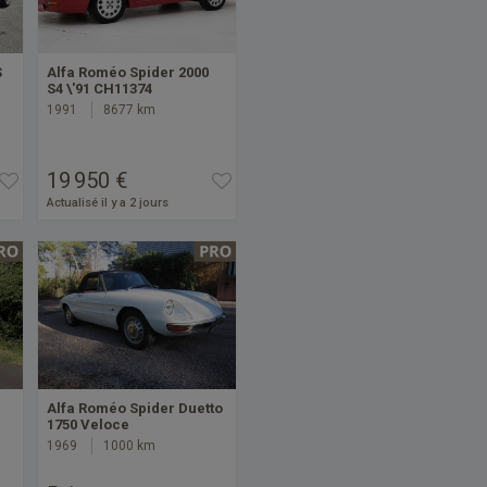
S
Alfa Roméo Spider 2000
S4 \'91 CH11374
1991
8677 km
19 950 €
Actualisé il y a 2 jours
Alfa Roméo Spider Duetto
1750 Veloce
1969
1000 km