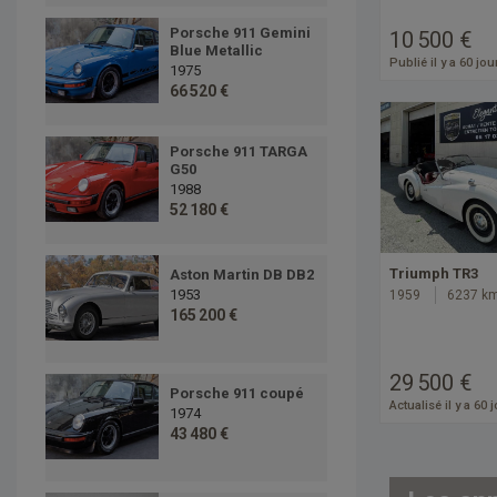
Porsche 911 Gemini
10 500 €
Blue Metallic
Publié il y a 60 jou
1975
66 520 €
Porsche 911 TARGA
G50
1988
52 180 €
Triumph TR3
Aston Martin DB DB2
1953
1959
6237 k
165 200 €
29 500 €
Porsche 911 coupé
Actualisé il y a 60 
1974
43 480 €