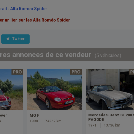
rait : Alfa Romeo Spider
 un lien sur les Alfa Roméo Spider
Twitter
tres annonces de ce vendeur
(5 véhicules)
Mercedes-Benz SL 280 
over
MG F
PAGODE
m
1998
74962 km
1971
13736 km