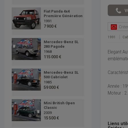
Fiat Panda 4x4
Première Génération
1991
7 900 €
Créer 
1991
Cab
Mercedes-Benz SL
280 Pagode
Elegant Au
1968
115 000 €
emblématiqu
Caractérist
Mercedes-Benz SL
500 Cabriolet
1985
Année : 19
59 000 €
Moteur : 2
Mini British Open
Classic
2009
15 500 €
Liens uti