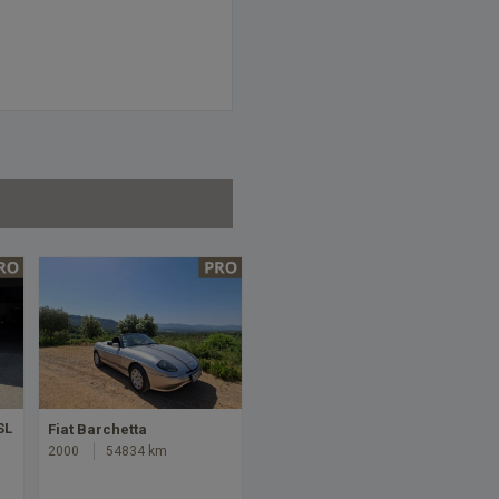
SL
Fiat Barchetta
2000
54834 km