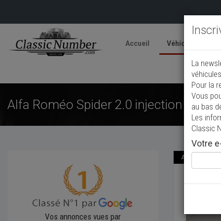
Inscr
Accueil
Véhicules
V
La newsl
A
véhicules
Pour la r
Vous pou
Alfa Roméo Spider 2.0 injection
au bas d
Les info
Classic 
Votre e-
Annonce publié
Alfa R
1991
Cab
Vos annonces vues par