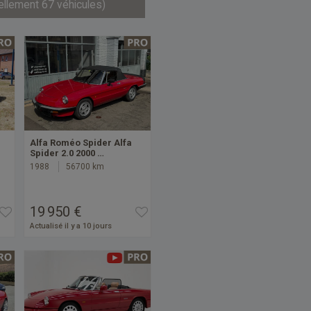
ellement 67 véhicules)
Alfa Roméo Spider Alfa
Spider 2.0 2000 …
1988
56700 km
19 950 €
Actualisé il y a 10 jours