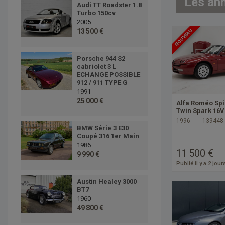
Les an
Audi TT Roadster 1.8
Turbo 150cv
2005
13 500 €
NOUVEAU
Porsche 944 S2
cabriolet 3 L
ECHANGE POSSIBLE
912 / 911 TYPE G
1991
25 000 €
Alfa Roméo Spi
Twin Spark 16
1996
139448
BMW Série 3 E30
Coupé 316 1er Main
1986
11 500 €
9 990 €
Publié il y a 2 jour
Austin Healey 3000
BT7
1960
49 800 €