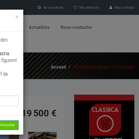
Se connecter
Ma sélection
Mon compte
×
tionneurs
Actualités
Nous contacter
 des
scris
.
figurent
Accueil
/
Alfa Roméo Spider 2.0 injection
f de
19 500 €
m'inscris