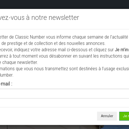
ivez-vous à notre newsletter
endre aux enchères
Annonceurs PRO
Annuaire des collec
etter de Classic Number vous informe chaque semaine de l’actualité
jouter une annonce
 de prestige et de collection et des nouvelles annonces.
ecevoir, indiquez votre adresse mail ci-dessous et cliquez sur
Je m'in
rrez à tout moment vous désabonner en suivant les instructions qui 
e chaque newsletter.
rmations que vous nous transmettez sont destinées à l’usage exclusi
Number.
mail :
e le 09/06/2026 ( il y a 60 jours )
oméo Spider 2.0 injection
riolet / roadster
54 834 km
Annuler
Je 