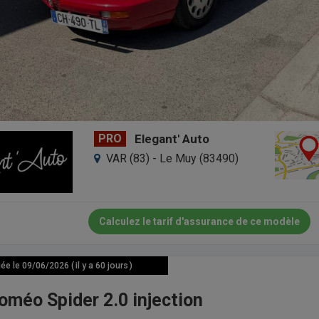
PRO
Elegant' Auto
VAR (83) - Le Muy (83490)
Calculez le tarif d'assurance de ce modèle
e le 09/06/2026 ( il y a 60 jours )
oméo Spider 2.0 injection