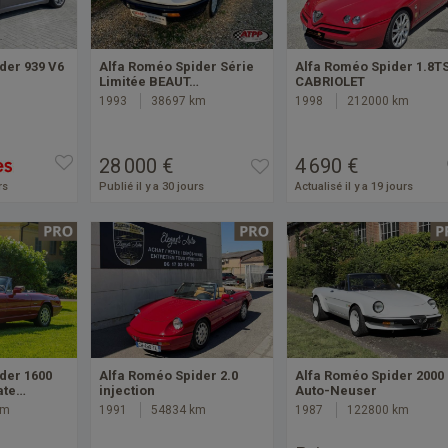
der 939 V6
Alfa Roméo Spider Série
Alfa Roméo Spider 1.8T
Limitée BEAUT…
CABRIOLET
1993
38697 km
1998
212000 km
28 000 €
4 690 €
rs
Publié il y a 30 jours
Actualisé il y a 19 jours
der 1600
Alfa Roméo Spider 2.0
Alfa Roméo Spider 2000
ate…
injection
Auto-Neuser
km
1991
54834 km
1987
122800 km