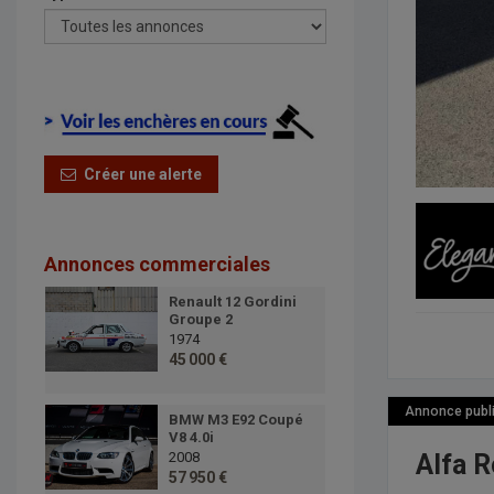
Créer une alerte
Annonces commerciales
Renault 12 Gordini
Groupe 2
1974
45 000 €
Annonce publié
BMW M3 E92 Coupé
V8 4.0i
Alfa R
2008
57 950 €