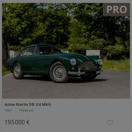
Aston Martin DB 2/4 MkIII
1957
71692 km
195 000 €