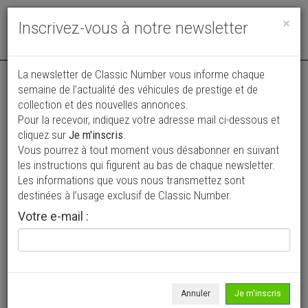
Toggle
×
Inscrivez-vous à notre newsletter
navigat
Annonce actualisée le 16/07/2026 ( il y a 21 jours )
La newsletter de Classic Number vous informe chaque
semaine de l’actualité des véhicules de prestige et de
Chevrolet Camaro RS Convertible
collection et des nouvelles annonces.
Pour la recevoir, indiquez votre adresse mail ci-dessous et
68 900 €
cliquez sur
Je m'inscris
.
Vous pourrez à tout moment vous désabonner en suivant
1967
Cabriolet / roadster
2 000 km
les instructions qui figurent au bas de chaque newsletter.
Les informations que vous nous transmettez sont
destinées à l’usage exclusif de Classic Number.
Votre e-mail :
Annuler
Je m'inscris