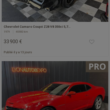
Chevrolet Camaro Coupé Z28 V8 350ci 5,7…
1979
45900 km
33 900 €
Publié il y a 13 jours