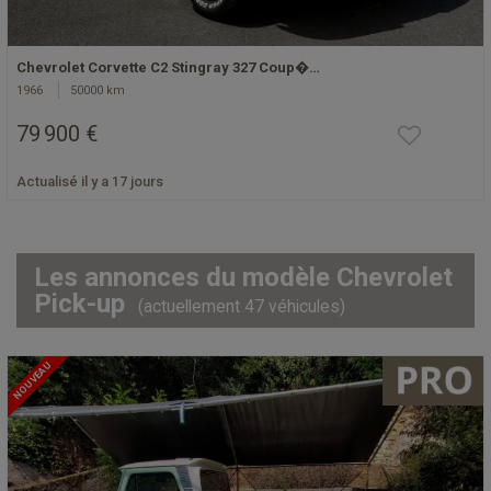
Chevrolet Corvette C2 Stingray 327 Coup�…
1966
50000 km
79 900 €
Actualisé il y a 17 jours
Les annonces du modèle Chevrolet
Pick-up
(actuellement 47 véhicules)
NOUVEAU