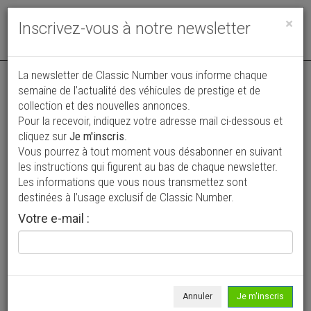
Toggle
×
Inscrivez-vous à notre newsletter
navigat
Annonce actualisée le 15/06/2026 ( il y a 54 jours )
La newsletter de Classic Number vous informe chaque
semaine de l’actualité des véhicules de prestige et de
Chevrolet Pick-up Silverado 1500
collection et des nouvelles annonces.
VENDUE
Pour la recevoir, indiquez votre adresse mail ci-dessous et
LONG BED
cliquez sur
Je m'inscris
.
24 900 €
Vous pourrez à tout moment vous désabonner en suivant
les instructions qui figurent au bas de chaque newsletter.
1989
Pick-up
72 196 km
Les informations que vous nous transmettez sont
destinées à l’usage exclusif de Classic Number.
Votre e-mail :
Annuler
Je m'inscris