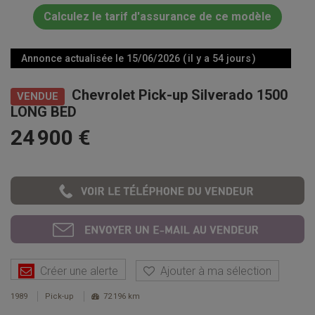
Calculez le tarif d'assurance de ce modèle
Annonce actualisée le 15/06/2026 ( il y a 54 jours )
Chevrolet Pick-up Silverado 1500
VENDUE
LONG BED
24 900 €
Créer une alerte
Ajouter à ma sélection
1989
Pick-up
72 196 km