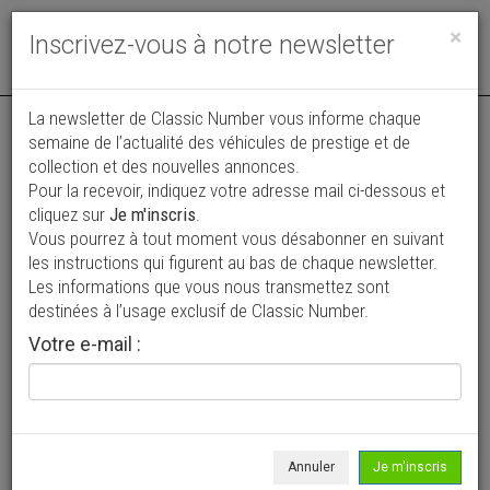
Toggle
×
Inscrivez-vous à notre newsletter
navigat
Annonce publiée le 13/06/2026 ( il y a 56 jours )
La newsletter de Classic Number vous informe chaque
semaine de l’actualité des véhicules de prestige et de
Ford Bronco Ranger XLT
collection et des nouvelles annonces.
Pour la recevoir, indiquez votre adresse mail ci-dessous et
42 000 €
cliquez sur
Je m'inscris
.
Vous pourrez à tout moment vous désabonner en suivant
1977
4 x 4
69 542 km
les instructions qui figurent au bas de chaque newsletter.
Les informations que vous nous transmettez sont
destinées à l’usage exclusif de Classic Number.
Votre e-mail :
Annuler
Je m'inscris