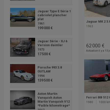
Jaguar Type E Série 1
cabriolet plancher
plat
Jaguar MK 2 3.
1961
1963
199 000 €
Jaguar Série - XJ 6
62 000 €
Version daimler
1973
Actualisé il y a 13 
17 500 €
Porsche 993 3.8
OUTLAW
1994
139 500 €
Aston Martin
Ferrari BB 512
Vanquish Aston
Martin Vanquish V12
1980
1000 k
*Faible kilométrage*
2017