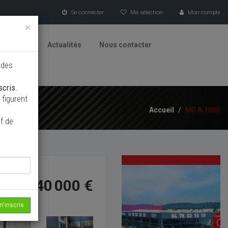
Se connecter
Ma sélection
Mon compte
×
tionneurs
Actualités
Nous contacter
 des
scris
.
figurent
Accueil
/
MG A 1600
f de
40 000 €
m'inscris