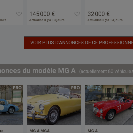
145 000 €
32 000 €
jours
Actualisé il y a 13 jours
Actualisé il y a 13 jours
VOIR PLUS D'ANNONCES DE CE PROFESSIONN
nonces du modèle MG A
(actuellement 80 véhicule
pe
MG A MGA
MG A