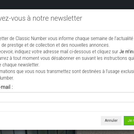
ivez-vous à notre newsletter
endre aux enchères
Annonceurs PRO
Annuaire des collec
etter de Classic Number vous informe chaque semaine de l’actualité
jouter une annonce
 de prestige et de collection et des nouvelles annonces.
ecevoir, indiquez votre adresse mail ci-dessous et cliquez sur
Je m'in
rrez à tout moment vous désabonner en suivant les instructions qui 
e chaque newsletter.
rmations que vous nous transmettez sont destinées à l’usage exclusi
Number.
mail :
isée le 24/07/2026 ( il y a 13 jours )
1600
riolet / roadster
60 885 km
Annuler
Je 