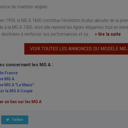
sence du roadster anglais
en 1959, la MG A 1600 constitue l’évolution la plus aboutie de la pr
de à la MG A 1500, dont elle reprend les lignes élégantes tout en béné
 destinées à renforcer ses performances et sa
…
> lire la suite
VOIR TOUTES LES ANNONCES DU MODÈLE MG 
les concernant les MG A :
de France
une MG A
ne MG A "Le Mans"
sur la MG A Coupé
 un lien sur les MG A
Twitter