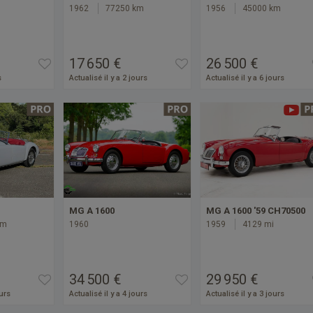
1962
77250 km
1956
45000 km
17 650 €
26 500 €
s
Actualisé il y a 2 jours
Actualisé il y a 6 jours
MG A 1600
MG A 1600 '59 CH70500
km
1960
1959
4129 mi
34 500 €
29 950 €
ours
Actualisé il y a 4 jours
Actualisé il y a 3 jours