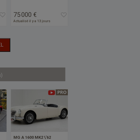
75 000 €
Actualisé il y a 13 jours
EL
s)
MG A 1600 MK2 \'62