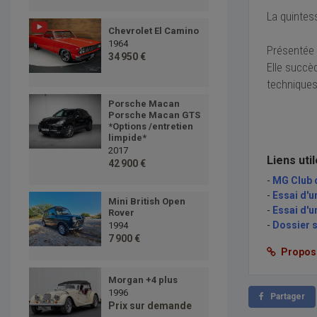
La quintes
Chevrolet El Camino
1964
Présentée 
34 950 €
Elle succè
techniques
Porsche Macan
Porsche Macan GTS
*Options /entretien
limpide*
2017
Liens uti
42 900 €
-
MG Club 
-
Essai d'
Mini British Open
-
Essai d'u
Rover
-
Dossier 
1994
7 900 €
Proposer
Morgan +4 plus
1996
Partager
Prix sur demande