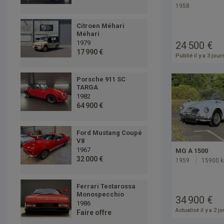
1958
Citroen Méhari
Méhari
1979
24 500 €
17 990 €
Publié il y a 3 jour
Porsche 911 SC
TARGA
1982
64 900 €
Ford Mustang Coupé
V8
1967
MG A 1500
32 000 €
1959
15900 
Ferrari Testarossa
Monospecchio
34 900 €
1986
Actualisé il y a 2 j
Faire offre