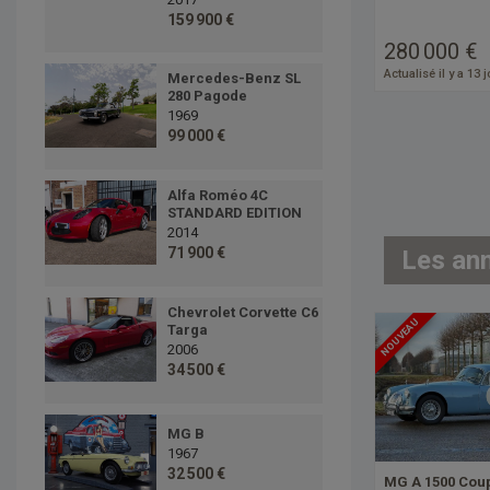
159 900 €
280 000 €
Actualisé il y a 13 
Mercedes-Benz SL
280 Pagode
1969
99 000 €
Alfa Roméo 4C
STANDARD EDITION
2014
71 900 €
Les an
Chevrolet Corvette C6
NOUVEAU
Targa
2006
34 500 €
MG B
1967
32 500 €
MG A 1500 Cou