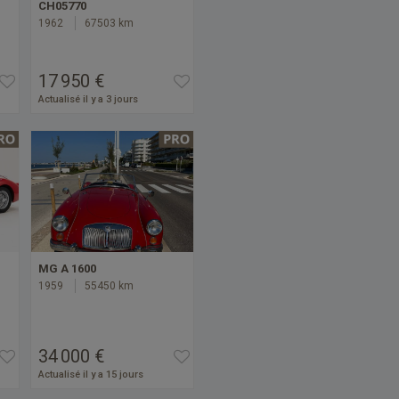
CH05770
1962
67503 km
17 950 €
Actualisé il y a 3 jours
MG A 1600
1959
55450 km
34 000 €
Actualisé il y a 15 jours