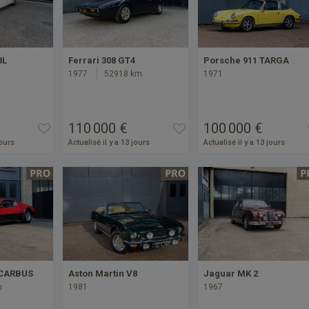
8L
Ferrari 308 GT4
Porsche 911 TARGA
1977
52918 km
1971
110 000 €
100 000 €
jours
Actualisé il y a 13 jours
Actualisé il y a 13 jours
 CARBUS
Aston Martin V8
Jaguar MK 2
m
1981
1967