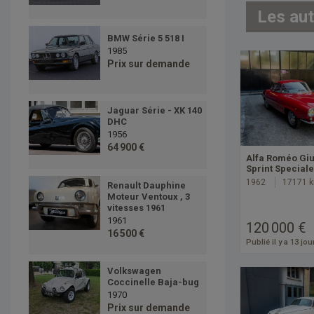
Les au
BMW Série 5 518 I
1985
Prix sur demande
Jaguar Série - XK 140
DHC
1956
64 900 €
Alfa Roméo Giu
Sprint Special
1962
17171 
Renault Dauphine
Moteur Ventoux , 3
vitesses 1961
1961
120 000 €
16 500 €
Publié il y a 13 jou
Volkswagen
Coccinelle Baja-bug
1970
Prix sur demande