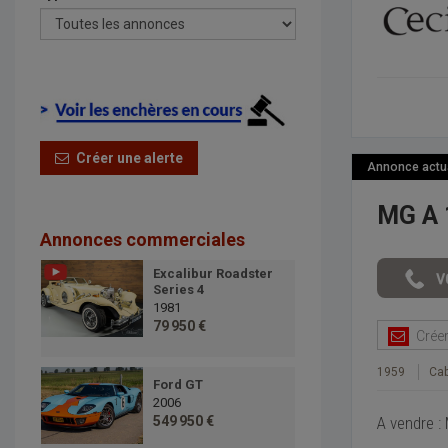
Créer une alerte
Annonce actual
MG A 
Annonces commerciales
Excalibur Roadster
Series 4
1981
79 950 €
Créer 
1959
Cab
Ford GT
2006
A vendre :
549 950 €