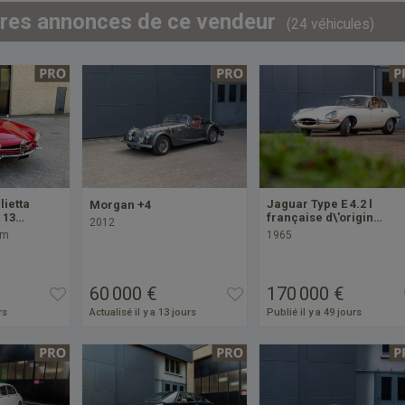
tres annonces de ce vendeur
(24 véhicules)
lietta
Jaguar Type E 4.2 l
Morgan +4
e 13…
française d\'origin…
2012
km
1965
60 000 €
170 000 €
rs
Actualisé il y a 13 jours
Publié il y a 49 jours