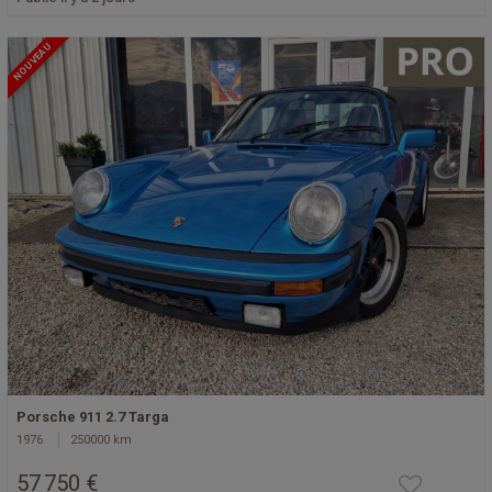
NOUVEAU
Porsche 911 2.7 Targa
1976
250000 km
57 750 €