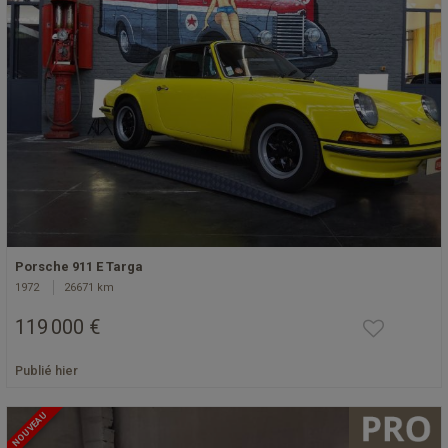
Porsche 911 E Targa
1972
26671 km
119 000 €
Publié hier
NOUVEAU