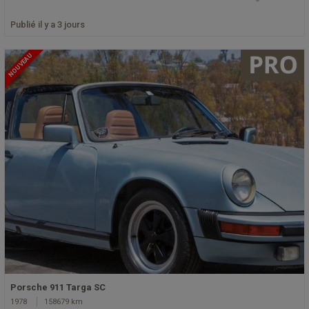
Publié il y a 3 jours
NOUVEAU
Porsche 911 Targa SC
1978
158679 km