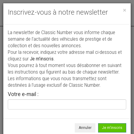
Toggle
×
Inscrivez-vous à notre newsletter
navigat
Annonce actualisée le 07/11/2025 ( il y a 273 jours )
La newsletter de Classic Number vous informe chaque
semaine de l’actualité des véhicules de prestige et de
Porsche 911 TARGA
collection et des nouvelles annonces.
VENDUE
Pour la recevoir, indiquez votre adresse mail ci-dessous et
78 000 €
cliquez sur
Je m'inscris
.
Vous pourrez à tout moment vous désabonner en suivant
1989
Cabriolet / roadster
126 000 km
les instructions qui figurent au bas de chaque newsletter.
Les informations que vous nous transmettez sont
destinées à l’usage exclusif de Classic Number.
Votre e-mail :
Annuler
Je m'inscris