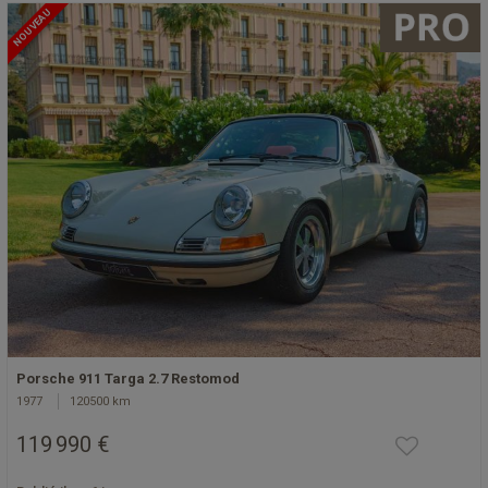
NOUVEAU
Porsche 911 Targa 2.7 Restomod
1977
120500 km
119 990 €