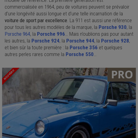
commercialisée en 1964, peu de voitures peuvent se prévaloir
d’une longévité aussi longue et d’une telle incarnation de la
voiture de sport par excellence
. La 911 est aussi une référence
pour tous les autres modèles de la marque, la
Porsche 930
, la
Porsche 964
, la
Porsche 996
… Mais n’oublions pas pour autant
les autres, la
Porsche 924
, la
Porsche 944
, la
Porsche 928
,
et bien sûr la toute première : la
Porsche 356
et quelques
autres perles rares comme la
Porsche 550
…
NOUVEAU