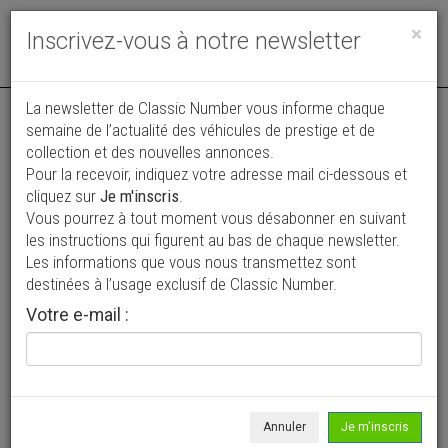
Toggle
×
Inscrivez-vous à notre newsletter
navigat
La newsletter de Classic Number vous informe chaque
semaine de l’actualité des véhicules de prestige et de
collection et des nouvelles annonces.
Pour la recevoir, indiquez votre adresse mail ci-dessous et
cliquez sur
Je m'inscris
.
Vous pourrez à tout moment vous désabonner en suivant
Vos annonces vues par
les instructions qui figurent au bas de chaque newsletter.
plus de 4 millions de collectionneurs
Les informations que vous nous transmettez sont
destinées à l’usage exclusif de Classic Number.
Ajouter une annonce
Votre e-mail :
> Rechercher un véhicule
Marque
Ferrari >
Annuler
Je m'inscris
Modèle
246 >