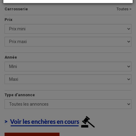
Carrosserie
Toutes >
Prix
Année
Type d'annonce