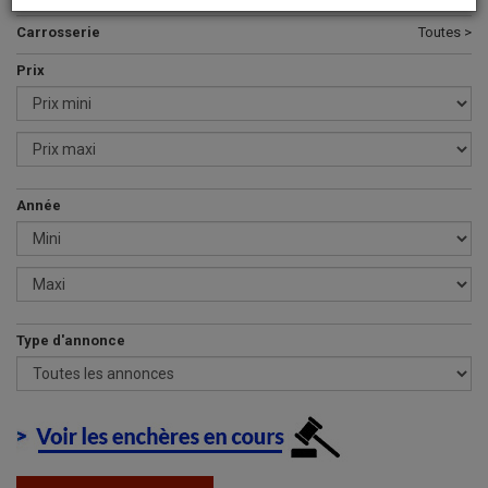
Carrosserie
Toutes >
Prix
Année
Type d'annonce