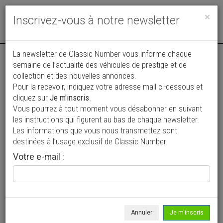
Toggle
×
Inscrivez-vous à notre newsletter
navigat
La newsletter de Classic Number vous informe chaque
semaine de l’actualité des véhicules de prestige et de
collection et des nouvelles annonces.
Pour la recevoir, indiquez votre adresse mail ci-dessous et
cliquez sur
Je m'inscris
.
Vous pourrez à tout moment vous désabonner en suivant
Vos annonces vues par
les instructions qui figurent au bas de chaque newsletter.
plus de 4 millions de collectionneurs
Les informations que vous nous transmettez sont
destinées à l’usage exclusif de Classic Number.
Ajouter une annonce
Votre e-mail :
> Rechercher un véhicule
Marque
Ferrari >
Annuler
Je m'inscris
Modèle
J 50 >