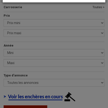
Carrosserie
Toutes >
Prix
Année
Type d'annonce