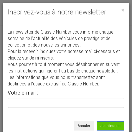
Toggle
×
Inscrivez-vous à notre newsletter
navigat
La newsletter de Classic Number vous informe chaque
semaine de l’actualité des véhicules de prestige et de
collection et des nouvelles annonces.
Pour la recevoir, indiquez votre adresse mail ci-dessous et
cliquez sur
Je m'inscris
.
Vous pourrez à tout moment vous désabonner en suivant
Vos annonces vues par
les instructions qui figurent au bas de chaque newsletter.
plus de 4 millions de collectionneurs
Les informations que vous nous transmettez sont
destinées à l’usage exclusif de Classic Number.
Ajouter une annonce
Votre e-mail :
> Rechercher un véhicule
Marque
Ferrari >
Annuler
Je m'inscris
Modèle
F1 >