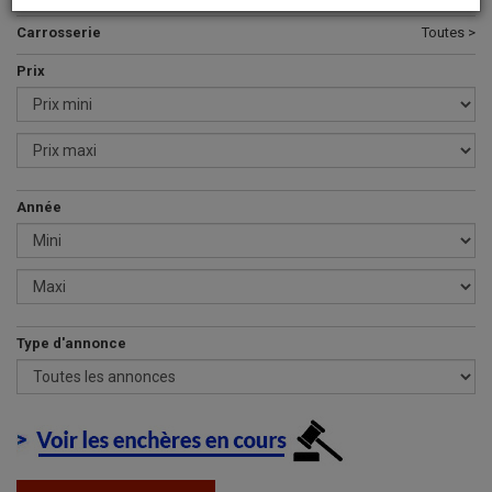
Carrosserie
Toutes >
Prix
Année
Type d'annonce