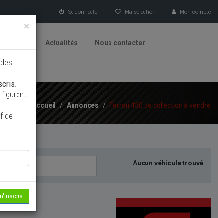
Se connecter
Ma sélection
Mon compte
×
tionneurs
Actualités
Nous contacter
 des
scris
.
figurent
Accueil
/
Annonces
/
Ferrari 430 de collection à vendre
f de
Aucun véhicule trouvé
m'inscris
echerche...