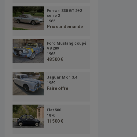
Ferrari 330 GT 2+2
série 2
1965
Prix sur demande
Ford Mustang coupé
V8 289
1965
48 500 €
Jaguar MK 1 3.4
1959
Faire offre
Fiat 500
1970
11 500 €