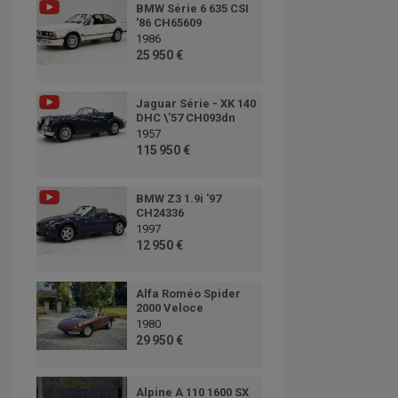
BMW Série 6 635 CSI
'86 CH65609
1986
25 950 €
Jaguar Série - XK 140
DHC \'57 CH093dn
1957
115 950 €
BMW Z3 1.9i '97
CH24336
1997
12 950 €
Alfa Roméo Spider
2000 Veloce
1980
29 950 €
Alpine A 110 1600 SX