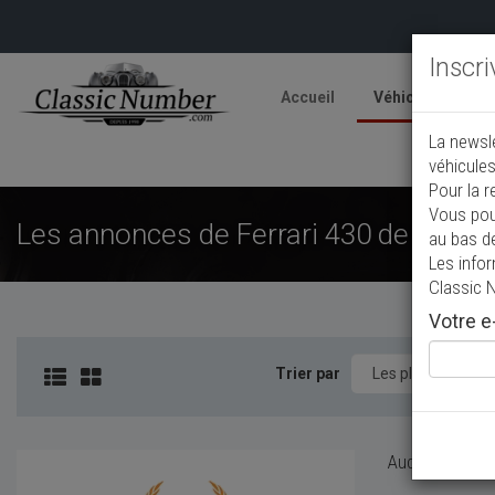
Inscr
Accueil
Véhicules
V
La newsl
A
véhicules
Pour la r
Vous pou
Les annonces de Ferrari 430 de collec
au bas d
Les info
Classic 
Votre e-
Trier par
Aucun véhicule