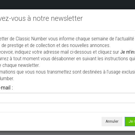
ivez-vous à notre newsletter
endre aux enchères
Annonceurs PRO
Annuaire des collec
etter de Classic Number vous informe chaque semaine de l’actualité
jouter une annonce
 de prestige et de collection et des nouvelles annonces.
ecevoir, indiquez votre adresse mail ci-dessous et cliquez sur
Je m'in
rrez à tout moment vous désabonner en suivant les instructions qui 
tion à vendre
e chaque newsletter.
rmations que vous nous transmettez sont destinées à l’usage exclusi
Number.
mail :
Annuler
Je 
 ne correspond à votre recherche, veuillez modifier vos critères de r