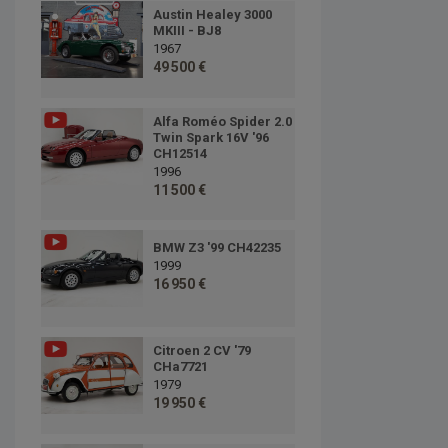
Austin Healey 3000
MKIII - BJ8
1967
49 500 €
Alfa Roméo Spider 2.0
Twin Spark 16V '96
CH12514
1996
11 500 €
BMW Z3 '99 CH42235
1999
16 950 €
Citroen 2 CV '79
CHa7721
1979
19 950 €