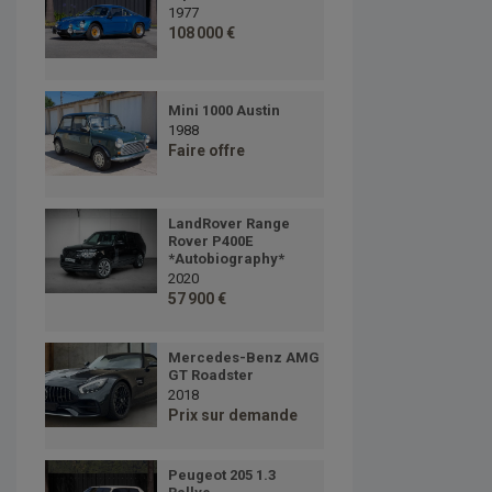
1977
108 000 €
Mini 1000 Austin
1988
Faire offre
LandRover Range
Rover P400E
*Autobiography*
2020
57 900 €
Mercedes-Benz AMG
GT Roadster
2018
Prix sur demande
Peugeot 205 1.3