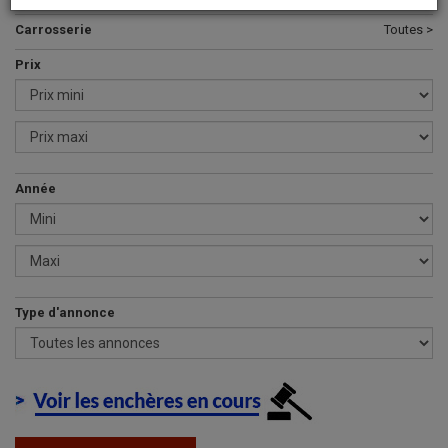
Carrosserie
Toutes >
Prix
Année
Type d'annonce