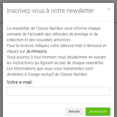
Toggle
×
Inscrivez-vous à notre newsletter
navigat
La newsletter de Classic Number vous informe chaque
semaine de l’actualité des véhicules de prestige et de
collection et des nouvelles annonces.
Pour la recevoir, indiquez votre adresse mail ci-dessous et
cliquez sur
Je m'inscris
.
Vous pourrez à tout moment vous désabonner en suivant
Vos annonces vues par
les instructions qui figurent au bas de chaque newsletter.
plus de 4 millions de collectionneurs
Les informations que vous nous transmettez sont
destinées à l’usage exclusif de Classic Number.
Ajouter une annonce
Votre e-mail :
> Rechercher un véhicule
Marque
Ferrari >
Annuler
Je m'inscris
Modèle
512 TR >