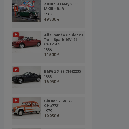
Austin Healey 3000
MKIII - BJ8
1967
49 500 €
Alfa Roméo Spider 2.0
Twin Spark 16V '96
CH12514
1996
11 500 €
BMW Z3 '99 CH42235
1999
16 950 €
Citroen 2 CV '79
CHa7721
1979
19 950 €