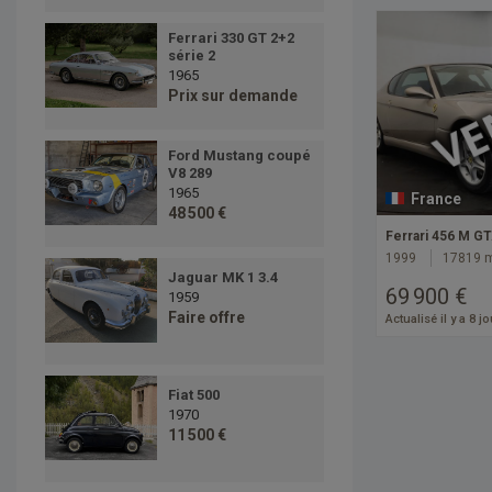
Ferrari 330 GT 2+2
série 2
1965
Prix sur demande
Ford Mustang coupé
V8 289
1965
France
48 500 €
Ferrari 456 M G
1999
17819 
Jaguar MK 1 3.4
69 900 €
1959
Faire offre
Actualisé il y a 8 j
Fiat 500
1970
11 500 €