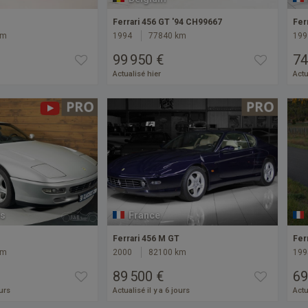
Ferrari 456 GT '94 CH99667
Fer
km
1994
77840 km
199
99 950 €
74
Actualisé hier
Actu
s
France
Ferrari 456 M GT
Fer
km
2000
82100 km
199
89 500 €
69
ours
Actualisé il y a 6 jours
Actu