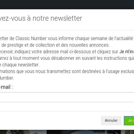
ivez-vous à notre newsletter
endre aux enchères
Annonceurs PRO
Annuaire des collec
etter de Classic Number vous informe chaque semaine de l’actualité
jouter une annonce
 de prestige et de collection et des nouvelles annonces.
ecevoir, indiquez votre adresse mail ci-dessous et cliquez sur
Je m'in
rrez à tout moment vous désabonner en suivant les instructions qui 
tion à vendre
e chaque newsletter.
rmations que vous nous transmettez sont destinées à l’usage exclusi
Number.
mail :
Annuler
Je 