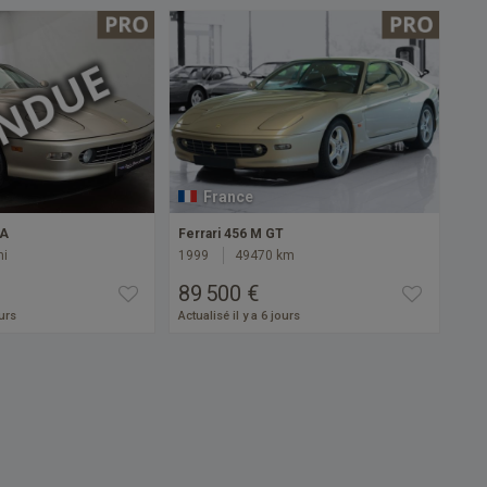
France
TA
Ferrari 456 M GT
mi
1999
49470 km
89 500 €
ours
Actualisé il y a 6 jours