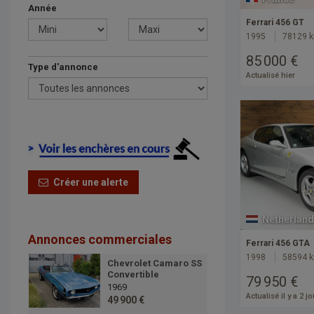
Année
Ferrari 456 GT
1995
78129 
85 000 €
Type d'annonce
Actualisé hier
Créer une alerte
Netherland
Annonces commerciales
Ferrari 456 GTA
1998
58594 
Chevrolet Camaro SS
Convertible
79 950 €
1969
Actualisé il y a 2 j
49 900 €