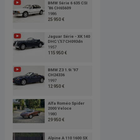
BMW Série 6 635 CSI
'86 CH65609
1986
25 950 €
Jaguar Série - XK 140
DHC \'57 CH093dn
1957
115 950 €
BMW Z3 1.9i '97
CH24336
1997
12 950 €
Alfa Roméo Spider
2000 Veloce
1980
29 950 €
Alpine A 110 1600 SX