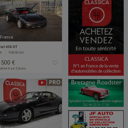
France
rari 456 GT
4
94040 km
 500 €
alisé il y a 2 jours
France