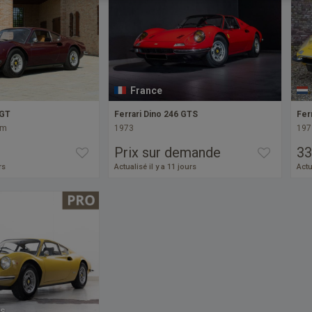
France
 GT
Ferrari Dino 246 GTS
Fer
km
1973
197
Prix sur demande
33
rs
Actualisé il y a 11 jours
Actu
s