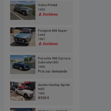
Volvo PV444
1955
Peugeot 404 Super
Luxe
1967
Porsche 993 Carrera
Cabriolet X51
1995
Prix sur demande
Austin Healey Sprite
mk2
1962
8 500 €