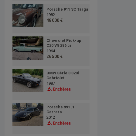
Porsche 911 SC Targa
1982
48 000 €
Chevrolet Pick-up
C20 V8 286 ci
1964
26 500 €
BMW Série 3 320i
Cabriolet
1987
Porsche 991 .1
Carrera
2012