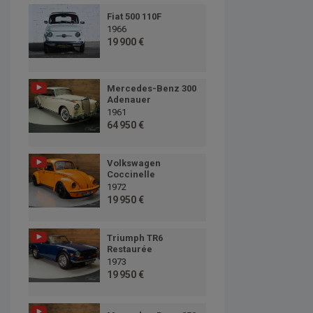
Fiat 500 110F
1966
19 900 €
Mercedes-Benz 300
Adenauer
1961
64 950 €
Volkswagen
Coccinelle
1972
19 950 €
Triumph TR6
Restaurée
1973
19 950 €