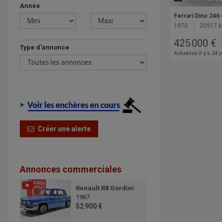
Année
Ferrari Dino 246
1970
20917 
425 000 €
Type d'annonce
Actualisé il y a 24 
Créer une alerte
Annonces commerciales
Renault R8 Gordini
1967
52 900 €