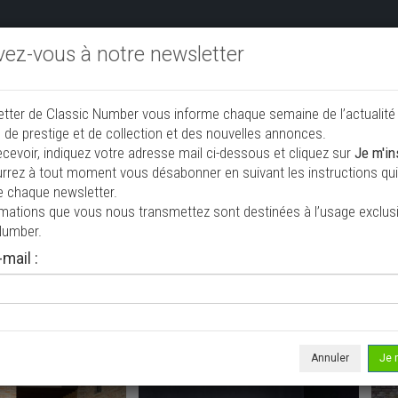
ivez-vous à notre newsletter
endre aux enchères
Annonceurs PRO
Annuaire des collec
etter de Classic Number vous informe chaque semaine de l’actualité
jouter une annonce
 de prestige et de collection et des nouvelles annonces.
ecevoir, indiquez votre adresse mail ci-dessous et cliquez sur
Je m'in
rrez à tout moment vous désabonner en suivant les instructions qui 
ction à vendre
e chaque newsletter.
rmations que vous nous transmettez sont destinées à l’usage exclusi
Number.
mail :
Annuler
Je 