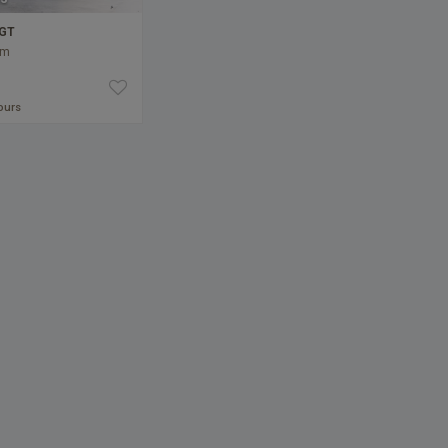
 GT
km
jours