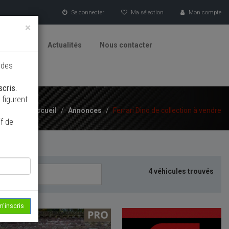
Se connecter
Ma sélection
Mon compte
×
tionneurs
Actualités
Nous contacter
 des
scris
.
figurent
Accueil
/
Annonces
/
Ferrari Dino de collection à vendre
f de
4 véhicules trouvés
m'inscris