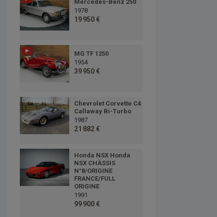
Mercedes-Benz 250
1978
19 950 €
MG TF 1250
1954
39 950 €
Chevrolet Corvette C4
Callaway Bi-Turbo
1987
21 882 €
Honda NSX Honda
NSX CHÂSSIS
N°8/ORIGINE
FRANCE/FULL
ORIGINE
1991
99 900 €