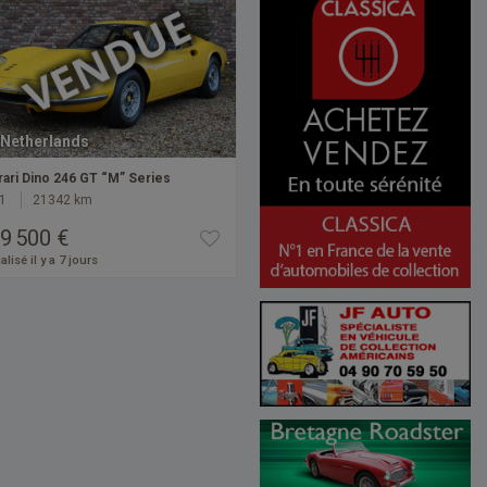
Netherlands
rari Dino 246 GT “M” Series
1
21342 km
9 500 €
alisé il y a 7 jours