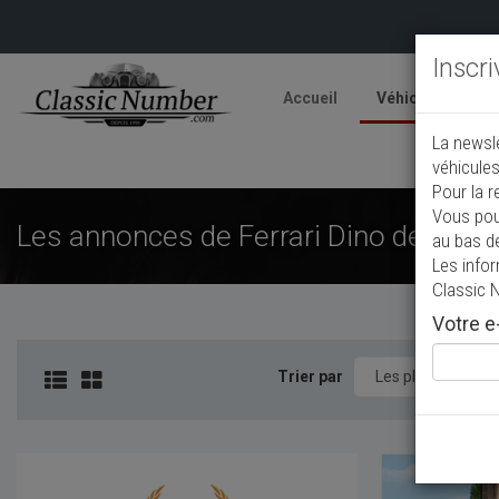
Inscr
Accueil
Véhicules
V
La newsl
A
véhicules
Pour la r
Vous pou
Les annonces de Ferrari Dino de colle
au bas d
Les info
Classic 
Votre e-
Trier par