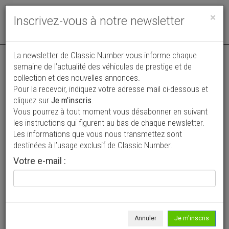
Toggle
×
Inscrivez-vous à notre newsletter
navigat
La newsletter de Classic Number vous informe chaque
semaine de l’actualité des véhicules de prestige et de
collection et des nouvelles annonces.
Pour la recevoir, indiquez votre adresse mail ci-dessous et
cliquez sur
Je m'inscris
.
Vous pourrez à tout moment vous désabonner en suivant
Vos annonces vues par
les instructions qui figurent au bas de chaque newsletter.
plus de 4 millions de collectionneurs
Les informations que vous nous transmettez sont
destinées à l’usage exclusif de Classic Number.
Ajouter une annonce
Votre e-mail :
> Rechercher un véhicule
Marque
Ferrari >
Annuler
Je m'inscris
Modèle
F599 >