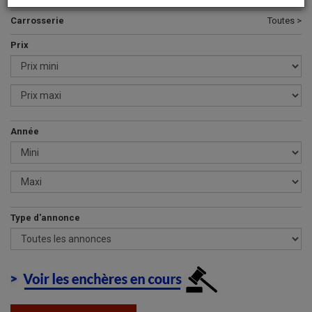
Carrosserie
Toutes >
Prix
Année
Type d'annonce