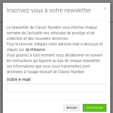
Toggle
×
Inscrivez-vous à notre newsletter
navigat
La newsletter de Classic Number vous informe chaque
semaine de l’actualité des véhicules de prestige et de
collection et des nouvelles annonces.
Pour la recevoir, indiquez votre adresse mail ci-dessous et
cliquez sur
Je m'inscris
.
Vous pourrez à tout moment vous désabonner en suivant
Vos annonces vues par
les instructions qui figurent au bas de chaque newsletter.
plus de 4 millions de collectionneurs
Les informations que vous nous transmettez sont
destinées à l’usage exclusif de Classic Number.
Ajouter une annonce
Votre e-mail :
> Rechercher un véhicule
Marque
Ferrari >
Annuler
Je m'inscris
Modèle
F 360 >