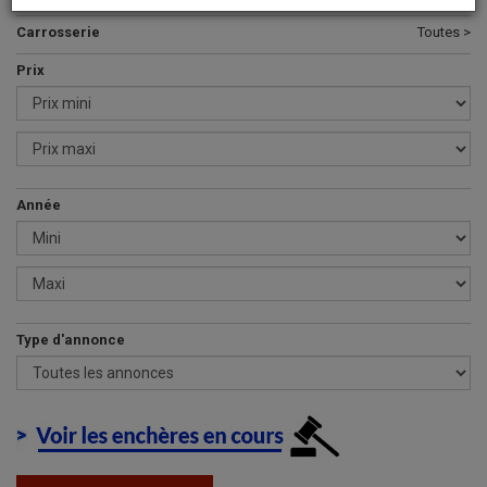
Carrosserie
Toutes >
Prix
Année
Type d'annonce