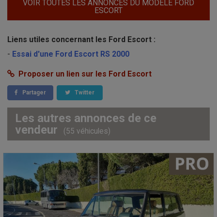
VOIR TOUTES LES ANNONCES DU MODÈLE FORD
ESCORT
Liens utiles concernant les Ford Escort :
-
Essai d'une Ford Escort RS 2000
Proposer un lien sur les Ford Escort
Partager
Twitter
Les autres annonces de ce
vendeur
(55 véhicules)