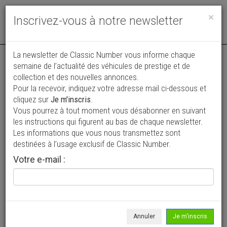
Toggle
×
Inscrivez-vous à notre newsletter
navigat
Annonce actualisée le 22/07/2026 ( il y a 19 jours )
La newsletter de Classic Number vous informe chaque
semaine de l’actualité des véhicules de prestige et de
Ford Escort Twin Cam
collection et des nouvelles annonces.
Pour la recevoir, indiquez votre adresse mail ci-dessous et
59 900 €
cliquez sur
Je m'inscris
.
Vous pourrez à tout moment vous désabonner en suivant
1971
Coupé
les instructions qui figurent au bas de chaque newsletter.
Les informations que vous nous transmettez sont
destinées à l’usage exclusif de Classic Number.
Votre e-mail :
Annuler
Je m'inscris