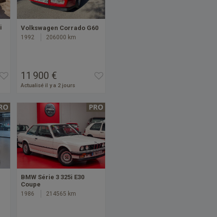
i
Volkswagen Corrado G60
1992
206000 km
11 900 €
Actualisé il y a 2 jours
BMW Série 3 325i E30
Coupe
1986
214565 km