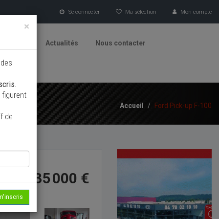
Se connecter
Ma sélection
Mon compte
×
tionneurs
Actualités
Nous contacter
 des
scris
.
figurent
Accueil
/
Ford Pick-up F-100
f de
35 000 €
m'inscris