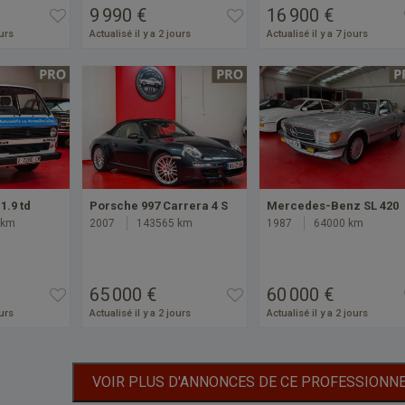
9 990 €
16 900 €
ours
Actualisé il y a 2 jours
Actualisé il y a 7 jours
1.9 td
Porsche 997 Carrera 4 S
Mercedes-Benz SL 420
 km
2007
143565 km
1987
64000 km
65 000 €
60 000 €
ours
Actualisé il y a 2 jours
Actualisé il y a 2 jours
VOIR PLUS D'ANNONCES DE CE PROFESSIONN