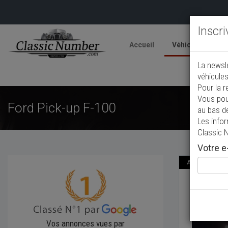
Inscr
Accueil
Véhicules
V
La newsl
A
véhicules
Pour la r
Vous pou
Ford Pick-up F-100
au bas d
Les info
Classic 
Votre e-
Annonce actual
Ford 
1950
4 x
Vos annonces vues par