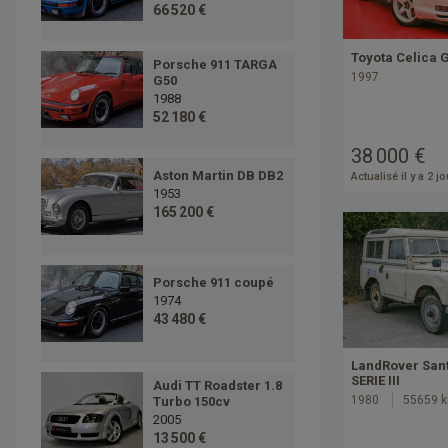
66 520 €
Toyota Celica G
Porsche 911 TARGA
1997
G50
1988
52 180 €
38 000 €
Aston Martin DB DB2
Actualisé il y a 2 j
1953
165 200 €
Porsche 911 coupé
1974
43 480 €
LandRover San
SERIE III
Audi TT Roadster 1.8
1980
55659 
Turbo 150cv
2005
13 500 €