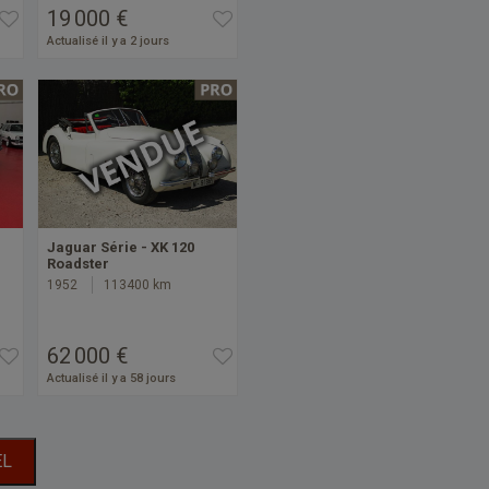
19 000 €
Actualisé il y a 2 jours
Jaguar Série - XK 120
Roadster
1952
113400 km
62 000 €
Actualisé il y a 58 jours
EL