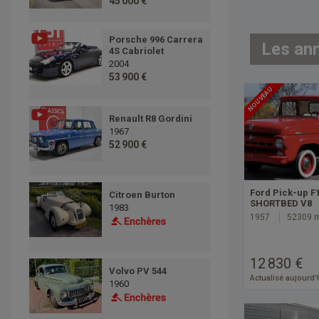
45 000 €
Porsche 996 Carrera
Les an
4S Cabriolet
2004
53 900 €
NOUVEAU
Renault R8 Gordini
1967
52 900 €
Ford Pick-up F
Citroen Burton
SHORTBED V8
1983
1957
52309 
12 830 €
Volvo PV 544
Actualisé aujourd'
1960