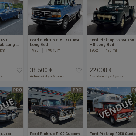
-150
Ford Pick-up F150 XLT 4x4
Ford Pick-up F3 3/4 Ton
ab Long …
Long Bed
HD Long Bed
 km
1995
19048 mi
1952
495 mi
38 500 €
22 000 €
rs
Actualisé il y a 5 jours
Actualisé il y a 5 jours
Ford Pick-up F100 Custom
Ford Pick-up F250 Cust
-150 XLT