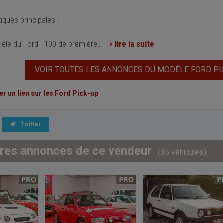
iques principales :
idèle du Ford F100 de première
…
> lire la suite
VOIR TOUTES LES ANNONCES DU MODÈLE FORD PI
 un lien sur les Ford Pick-up
Twitter
tres annonces de ce vendeur
(35 véhicules)