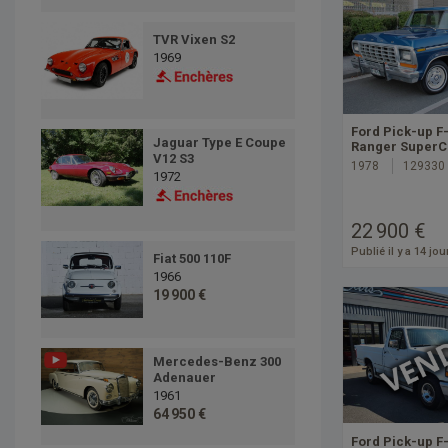
TVR Vixen S2
1969
Ford Pick-up F
Jaguar Type E Coupe
Ranger SuperC
V12 S3
1978
129330
1972
22 900 €
Publié il y a 14 jou
Fiat 500 110F
1966
19 900 €
Mercedes-Benz 300
Adenauer
1961
64 950 €
Ford Pick-up F