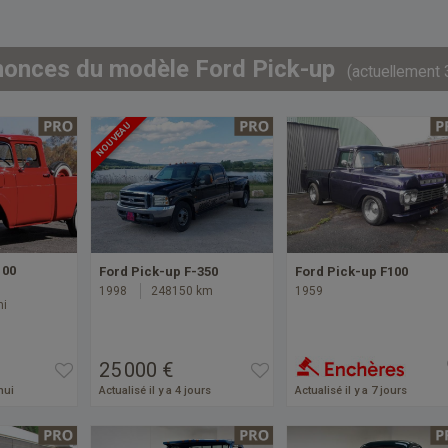
nonces du modèle Ford Pick-up
(actuellement 
NOUVEAU
100
Ford Pick-up F-350
Ford Pick-up F100
1998
248150 km
1959
mi
25 000 €
hui
Actualisé il y a 4 jours
Actualisé il y a 7 jours