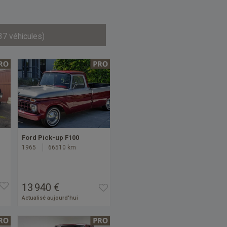
37 véhicules)
Ford Pick-up F100
1965
66510 km
13 940 €
Actualisé aujourd'hui