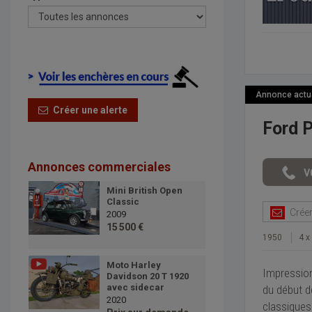
Annonce actual
Créer une alerte
Ford 
Annonces commerciales
Mini British Open
Classic
Créer 
2009
15 500 €
1950
4 x
Moto Harley
Impression
Davidson 20 T 1920
avec sidecar
du début d
2020
classiques