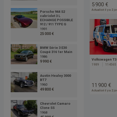
5 900 €
Actualisé il y a 2 j
Porsche 944 S2
cabriolet 3 L
ECHANGE POSSIBLE
912 / 911 TYPE G
1991
25 000 €
BMW Série 3 E30
Coupé 316 1er Main
1986
Volkswagen T3 
9 990 €
1989
114565
Austin Healey 3000
BT7
11 900 €
1960
49 800 €
Actualisé il y a 2 j
Chevrolet Camaro
Clone SS
1968