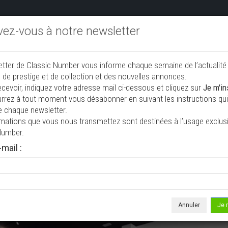
ivez-vous à notre newsletter
endre aux enchères
Annonceurs PRO
Annuaire des collec
etter de Classic Number vous informe chaque semaine de l’actualité
jouter une annonce
 de prestige et de collection et des nouvelles annonces.
ecevoir, indiquez votre adresse mail ci-dessous et cliquez sur
Je m'in
rrez à tout moment vous désabonner en suivant les instructions qui 
e chaque newsletter.
rmations que vous nous transmettez sont destinées à l’usage exclusi
Number.
mail :
isée le 05/08/2026 ( il y a 2 jours )
Pick-up F-100
 4
12 500 mi
Annuler
Je 