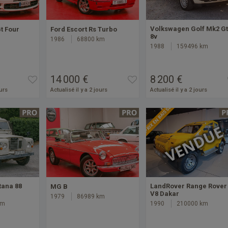
Volkswagen Golf Mk2 Gt
t Four
Ford Escort Rs Turbo
8v
1986
68800 km
1988
159496 km
14 000 €
8 200 €
ours
Actualisé il y a 2 jours
Actualisé il y a 2 jours
PRIX EN BAISSE
tana 88
LandRover Range Rover
MG B
V8 Dakar
1979
86989 km
km
1990
210000 km