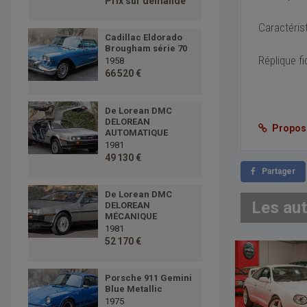
Prix sur demande
Caractérist
Cadillac Eldorado
Brougham série 70
Réplique f
1958
66 520 €
De Lorean DMC
DELOREAN
Proposer
AUTOMATIQUE
1981
49 130 €
Partager
De Lorean DMC
Les au
DELOREAN
MÉCANIQUE
1981
52 170 €
Porsche 911 Gemini
Blue Metallic
1975