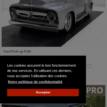
Ford Pick-up F100
1956
2581 mi
103 500 €
Les cookies assurent le bon fonctionnement
de nos services. En utilisant ces derniers,
vous acceptez l'utilisation des cookies.
Actualisé il y a 5 jours
Notre politique de confidentialité
Accepter