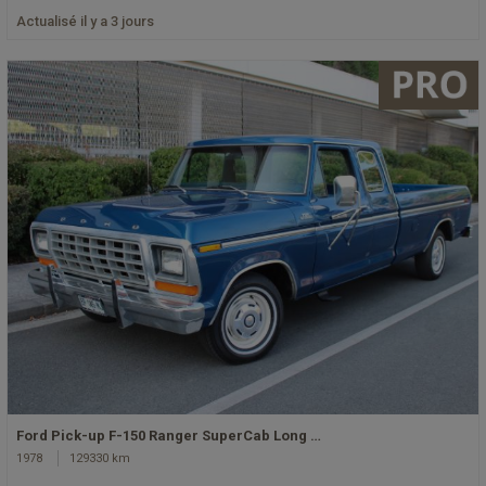
Actualisé il y a 3 jours
Ford Pick-up F-150 Ranger SuperCab Long …
1978
129330 km