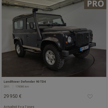
LandRover Defender 90 TD4
2011
178385 km
29 950 €
Actualisé il y a 7 jours