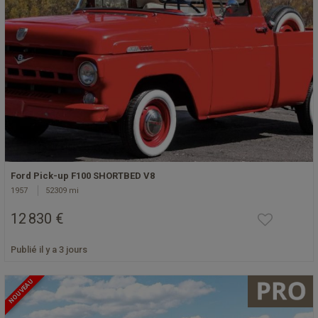
Ford Pick-up F100 SHORTBED V8
1957
52309 mi
12 830 €
Publié il y a 3 jours
NOUVEAU