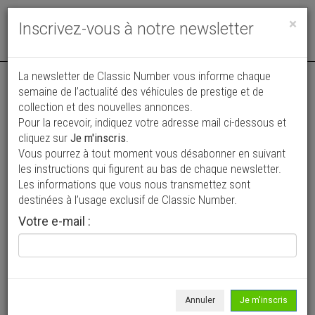
Toggle
×
Inscrivez-vous à notre newsletter
navigat
Annonce actualisée le 31/07/2026 ( il y a 7 jours )
La newsletter de Classic Number vous informe chaque
semaine de l’actualité des véhicules de prestige et de
Ford Pick-up F100 Custom Cab
collection et des nouvelles annonces.
Pour la recevoir, indiquez votre adresse mail ci-dessous et
14 950 €
cliquez sur
Je m'inscris
.
Vous pourrez à tout moment vous désabonner en suivant
1966
Pick-up
81 757 km
les instructions qui figurent au bas de chaque newsletter.
Les informations que vous nous transmettez sont
destinées à l’usage exclusif de Classic Number.
Votre e-mail :
Annuler
Je m'inscris