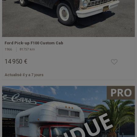
Ford Pick-up F100 Custom Cab
1966
81757 km
14 950 €
Actualisé il y a 7 jours