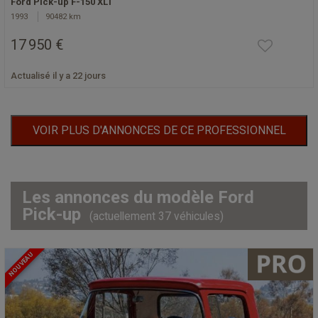
Ford Pick-up F-150 XLT
1993
90482 km
17 950 €
Actualisé il y a 22 jours
VOIR PLUS D'ANNONCES DE CE PROFESSIONNEL
Les annonces du modèle Ford
Pick-up
(actuellement 37 véhicules)
NOUVEAU