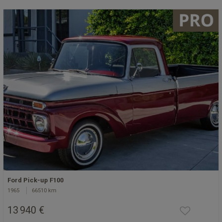
Ford Pick-up F100
1965
66510 km
13 940 €