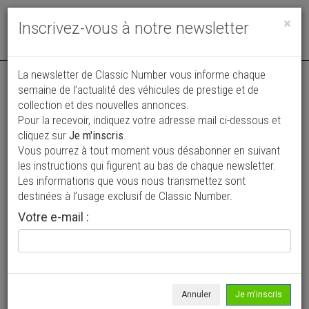
Toggle
×
Inscrivez-vous à notre newsletter
navigat
Annonce actualisée le 02/08/2026 ( il y a 6 jours )
La newsletter de Classic Number vous informe chaque
semaine de l’actualité des véhicules de prestige et de
Ford Thunderbird Convertible
collection et des nouvelles annonces.
Pour la recevoir, indiquez votre adresse mail ci-dessous et
35 000 €
cliquez sur
Je m'inscris
.
Vous pourrez à tout moment vous désabonner en suivant
1955
Cabriolet / roadster
34 640 mi
les instructions qui figurent au bas de chaque newsletter.
Les informations que vous nous transmettez sont
destinées à l’usage exclusif de Classic Number.
Votre e-mail :
Annuler
Je m'inscris