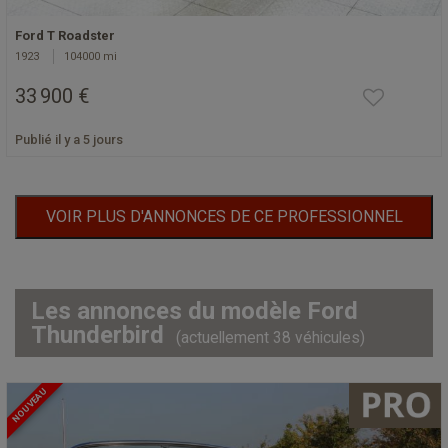
Ford T Roadster
1923
104000 mi
33 900 €
Publié il y a 5 jours
VOIR PLUS D'ANNONCES DE CE PROFESSIONNEL
Les annonces du modèle Ford
Thunderbird
(actuellement 38 véhicules)
NOUVEAU