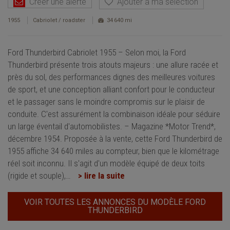
Créer une alerte
Ajouter à ma sélection
1955
Cabriolet / roadster
34 640 mi
Ford Thunderbird Cabriolet 1955 – Selon moi, la Ford
Thunderbird présente trois atouts majeurs : une allure racée et
près du sol, des performances dignes des meilleures voitures
de sport, et une conception alliant confort pour le conducteur
et le passager sans le moindre compromis sur le plaisir de
conduite. C'est assurément la combinaison idéale pour séduire
un large éventail d'automobilistes. – Magazine *Motor Trend*,
décembre 1954. Proposée à la vente, cette Ford Thunderbird de
1955 affiche 34 640 miles au compteur, bien que le kilométrage
réel soit inconnu. Il s'agit d'un modèle équipé de deux toits
(rigide et souple),
…
> lire la suite
VOIR TOUTES LES ANNONCES DU MODÈLE FORD
THUNDERBIRD