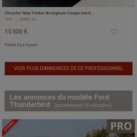
Chrysler New Yorker Brougham Coupé Hard…
1976
102021 mi
15 500 €
Publié il y a 4 jours
VOIR PLUS D'ANNONCES DE CE PROFESSIONNEL
Les annonces du modèle Ford
Thunderbird
(actuellement 38 véhicules)
NOUVEAU