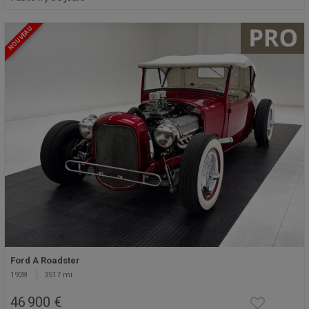
NOUVEAU
Ford A Roadster
1928
3517 mi
46 900 €