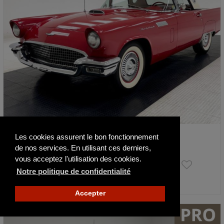
Ford Thunderbird Convertible
Les cookies assurent le bon fonctionnement
1957
88361 mi
de nos services. En utilisant ces derniers,
vous acceptez l'utilisation des cookies.
29 500 €
Notre politique de confidentialité
Actualisé il y a 4 jours
Accepter