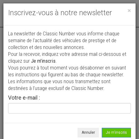
Toggle
×
Inscrivez-vous à notre newsletter
navigat
Annonce actualisée le 02/08/2026 ( il y a 4 jours )
La newsletter de Classic Number vous informe chaque
semaine de l’actualité des véhicules de prestige et de
Ford Thunderbird Convertible
collection et des nouvelles annonces.
Pour la recevoir, indiquez votre adresse mail ci-dessous et
29 500 €
cliquez sur
Je m'inscris
.
Vous pourrez à tout moment vous désabonner en suivant
1957
Cabriolet / roadster
88 361 mi
les instructions qui figurent au bas de chaque newsletter.
Les informations que vous nous transmettez sont
destinées à l’usage exclusif de Classic Number.
Votre e-mail :
Annuler
Je m'inscris