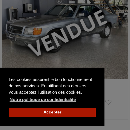
Les cookies assurent le bon fonctionnement
Mercedes-Benz SEC 380 W126
de nos services. En utilisant ces derniers,
1984
97110 km
vous acceptez l'utilisation des cookies.
Notre politique de confidentialité
42 000 €
Accepter
Actualisé il y a 28 jours