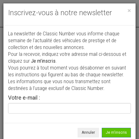
Toggle
×
Inscrivez-vous à notre newsletter
navigat
Annonce actualisée le 06/08/2026 ( hier )
La newsletter de Classic Number vous informe chaque
semaine de l’actualité des véhicules de prestige et de
Mercedes-Benz SEC 420 \'86 CH78576
collection et des nouvelles annonces.
Pour la recevoir, indiquez votre adresse mail ci-dessous et
19 950 €
cliquez sur
Je m'inscris
.
Vous pourrez à tout moment vous désabonner en suivant
1986
Coupé
259 572 km
les instructions qui figurent au bas de chaque newsletter.
Les informations que vous nous transmettez sont
destinées à l’usage exclusif de Classic Number.
Votre e-mail :
Annuler
Je m'inscris