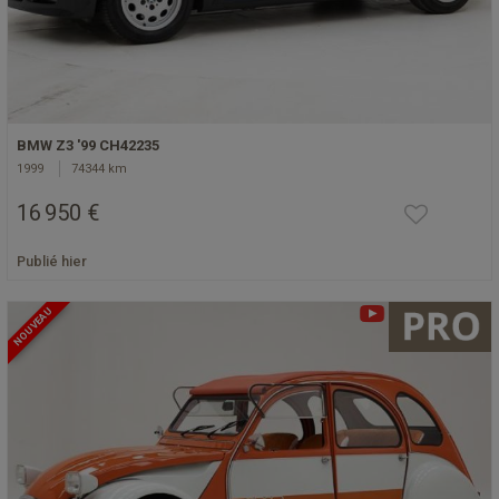
BMW Z3 '99 CH42235
1999
74344 km
16 950 €
Publié hier
NOUVEAU