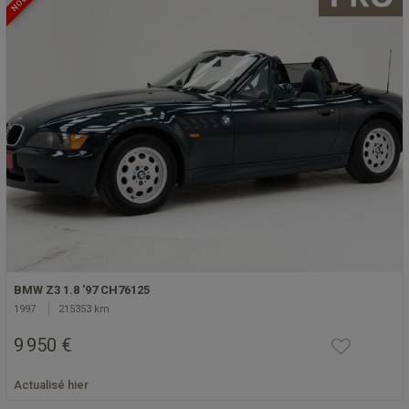
BMW Z3 1.8 '97 CH76125
1997
215353 km
9 950 €
Actualisé hier