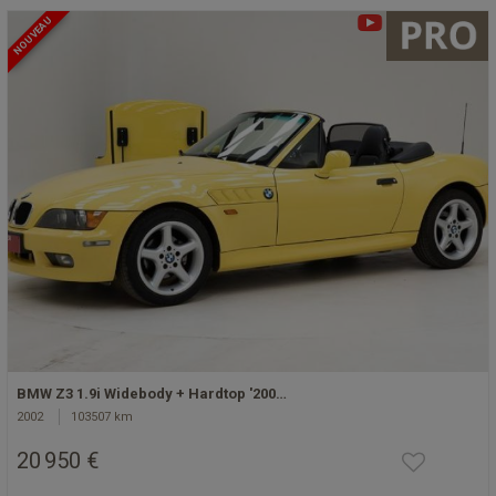
NOUVEAU
BMW Z3 1.9i Widebody + Hardtop '200…
2002
103507 km
20 950 €