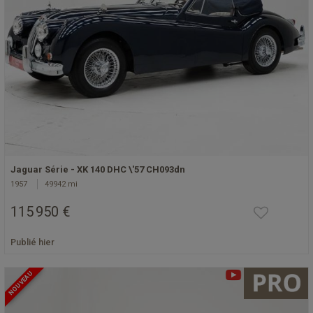
Jaguar Série - XK 140 DHC \'57 CH093dn
1957
49942 mi
115 950 €
Publié hier
NOUVEAU