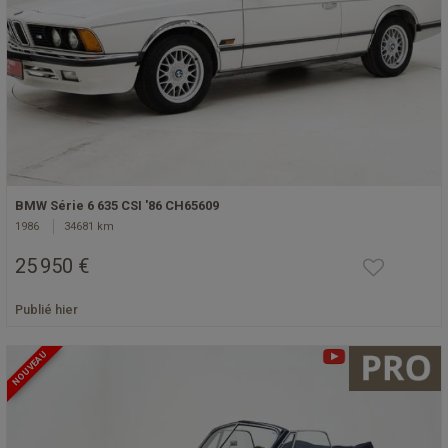
BMW Série 6 635 CSI '86 CH65609
1986
34681 km
25 950 €
Publié hier
NOUVEAU