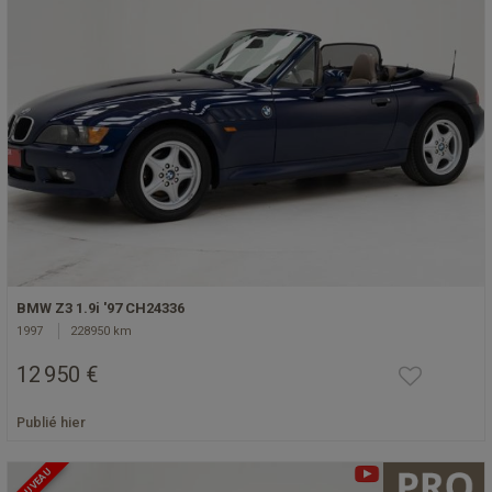
BMW Z3 1.9i '97 CH24336
1997
228950 km
12 950 €
Publié hier
NOUVEAU