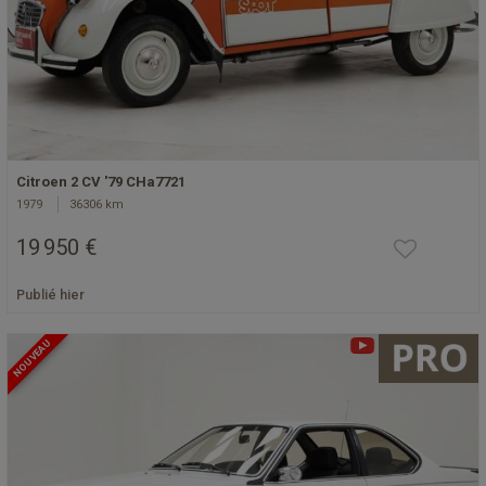
Citroen 2 CV '79 CHa7721
1979
36306 km
19 950 €
Publié hier
NOUVEAU