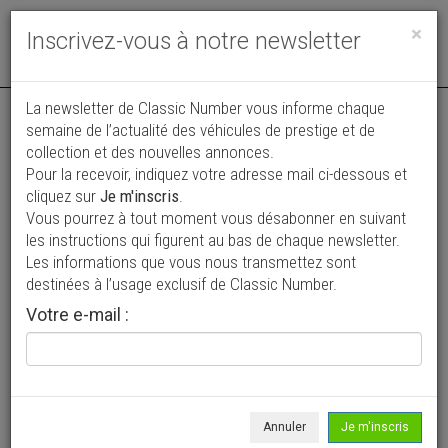
Toggle
×
Inscrivez-vous à notre newsletter
navigat
Annonce actualisée le 09/08/2026 ( hier )
La newsletter de Classic Number vous informe chaque
semaine de l’actualité des véhicules de prestige et de
Mercedes-Benz SLC 350
collection et des nouvelles annonces.
Pour la recevoir, indiquez votre adresse mail ci-dessous et
23 000 €
cliquez sur
Je m'inscris
.
Vous pourrez à tout moment vous désabonner en suivant
1974
Coupé
135 000 km
les instructions qui figurent au bas de chaque newsletter.
Les informations que vous nous transmettez sont
destinées à l’usage exclusif de Classic Number.
Votre e-mail :
Annuler
Je m'inscris