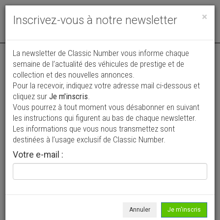
Toggle
×
Inscrivez-vous à notre newsletter
navigat
Annonce actualisée le 07/08/2026 ( hier )
La newsletter de Classic Number vous informe chaque
semaine de l’actualité des véhicules de prestige et de
MG A cabriolet
collection et des nouvelles annonces.
Pour la recevoir, indiquez votre adresse mail ci-dessous et
34 900 €
cliquez sur
Je m'inscris
.
Vous pourrez à tout moment vous désabonner en suivant
1959
Cabriolet / roadster
les instructions qui figurent au bas de chaque newsletter.
Les informations que vous nous transmettez sont
destinées à l’usage exclusif de Classic Number.
Votre e-mail :
Annuler
Je m'inscris