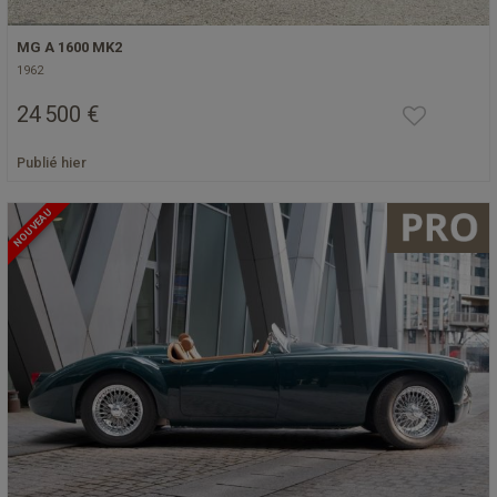
MG A 1600 MK2
1962
24 500 €
Publié hier
NOUVEAU