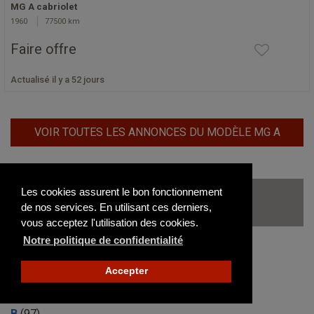
MG A cabriolet
1960
77500 km
Faire offre
Actualisé il y a 52 jours
VOIR TOUTES LES ANNONCES DU MODÈLE MG A
Les autres modèles de MG
Les cookies assurent le bon fonctionnement
de nos services. En utilisant ces derniers,
disponibles sur le site
vous acceptez l'utilisation des cookies.
Notre politique de confidentialité
1100
(0)
Accepter
1300
(0)
A
(79)
B
(97)