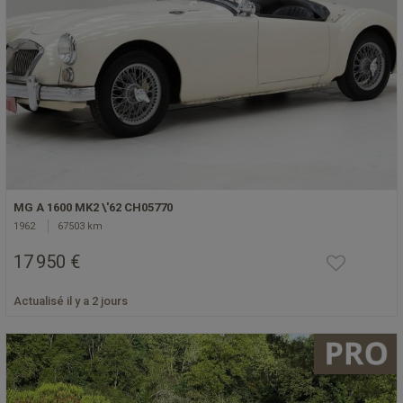
MG A 1600 MK2 \'62 CH05770
1962
67503 km
17 950 €
Actualisé il y a 2 jours