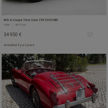
MG A Coupe Twin Cam \'59 CH31385
1959
8117 km
34 950 €
Actualisé il y a 2 jours