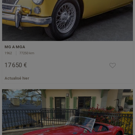
MG A MGA
1962
77250 km
17 650 €
Actualisé hier