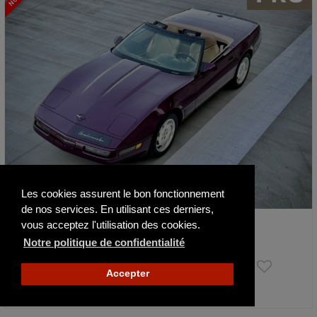
Les cookies assurent le bon fonctionnement
de nos services. En utilisant ces derniers,
Chevrolet Corvette C4 Cabriolet
vous acceptez l'utilisation des cookies.
1995
44630 km
Notre politique de confidentialité
29 950 €
Accepter
Publié il y a 7 jours