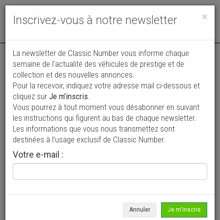
Toggle
×
Inscrivez-vous à notre newsletter
navigat
Annonce actualisée le 06/07/2026 ( il y a 31 jours )
La newsletter de Classic Number vous informe chaque
semaine de l’actualité des véhicules de prestige et de
Chevrolet Corvette C3 Stingray
collection et des nouvelles annonces.
Pour la recevoir, indiquez votre adresse mail ci-dessous et
37 000 €
cliquez sur
Je m'inscris
.
Vous pourrez à tout moment vous désabonner en suivant
1973
Découvrable
13 405 mi
les instructions qui figurent au bas de chaque newsletter.
Les informations que vous nous transmettez sont
destinées à l’usage exclusif de Classic Number.
Votre e-mail :
Annuler
Je m'inscris