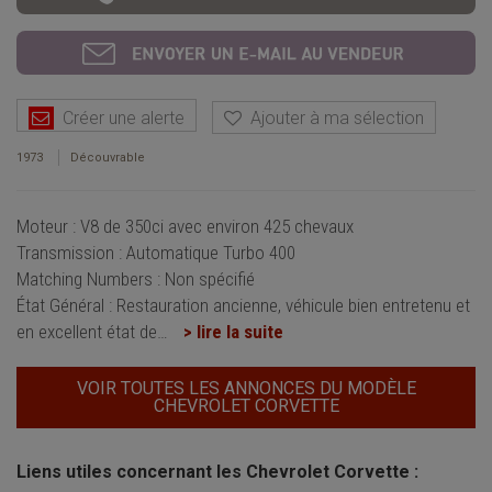
Créer une alerte
Ajouter à ma sélection
1973
Découvrable
Moteur : V8 de 350ci avec environ 425 chevaux
Transmission : Automatique Turbo 400
Matching Numbers : Non spécifié
État Général : Restauration ancienne, véhicule bien entretenu et
en excellent état de
…
> lire la suite
VOIR TOUTES LES ANNONCES DU MODÈLE
CHEVROLET CORVETTE
Liens utiles concernant les Chevrolet Corvette :