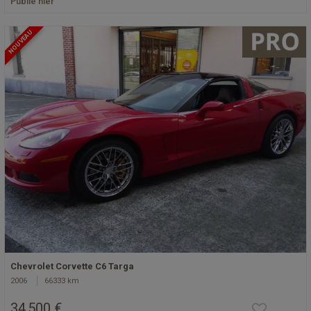
Publié hier
NOUVEAU
Chevrolet Corvette C6 Targa
2006
66333 km
34 500 €