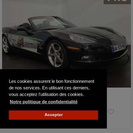
Les cookies assurent le bon fonctionnement
de nos services. En utilisant ces derniers,
Chevrolet Corvette C6 Cabriolet Indy 500…
vous acceptez l'utilisation des cookies.
2008
Notre politique de confidentialité
49 900 €
Accepter
Publié il y a 8 jours