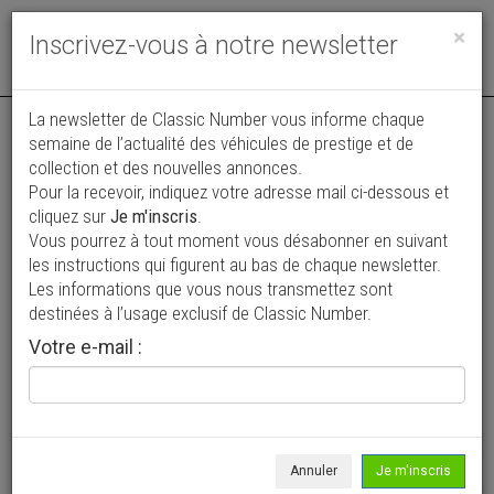
Toggle
×
Inscrivez-vous à notre newsletter
navigat
Annonce actualisée le 06/07/2026 ( il y a 33 jours )
La newsletter de Classic Number vous informe chaque
semaine de l’actualité des véhicules de prestige et de
Chevrolet Corvette C3 Stingray
collection et des nouvelles annonces.
Pour la recevoir, indiquez votre adresse mail ci-dessous et
36 900 €
cliquez sur
Je m'inscris
.
Vous pourrez à tout moment vous désabonner en suivant
1973
Découvrable
les instructions qui figurent au bas de chaque newsletter.
Les informations que vous nous transmettez sont
destinées à l’usage exclusif de Classic Number.
Votre e-mail :
Annuler
Je m'inscris