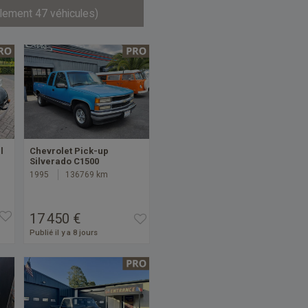
llement 47 véhicules)
l
Chevrolet Pick-up
Silverado C1500
1995
136769 km
17 450 €
Publié il y a 8 jours