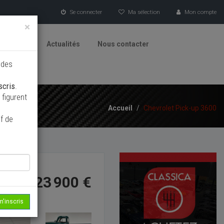
Se connecter
Ma sélection
Mon compte
×
tionneurs
Actualités
Nous contacter
 des
scris
.
figurent
Accueil
/
Chevrolet Pick-up 3600
f de
23 900 €
m'inscris