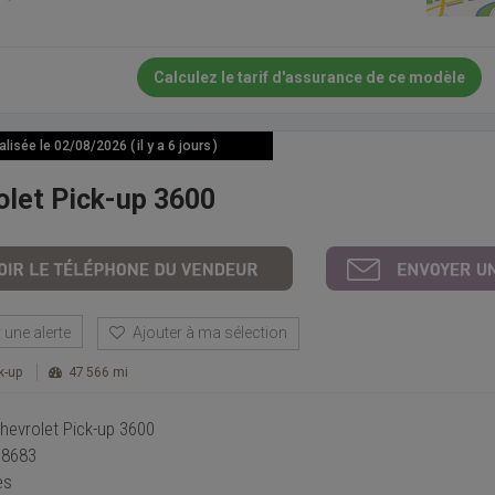
Calculez le tarif d'assurance de ce modèle
isée le 02/08/2026 ( il y a 6 jours )
olet Pick-up 3600
une alerte
Ajouter à ma sélection
k-up
47 566 mi
hevrolet Pick-up 3600
18683
es