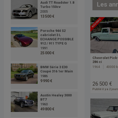
Audi TT Roadster 1.8
Les an
Turbo 150cv
2005
13 500 €
NOUVEAU
Porsche 944 S2
cabriolet 3 L
ECHANGE POSSIBLE
912 / 911 TYPE G
1991
25 000 €
Chevrolet Pick
286 ci
1964
40000 
BMW Série 3 E30
Coupé 316 1er Main
1986
9 990 €
26 500 €
Publié il y a 2 jour
Austin Healey 3000
BT7
1960
49 800 €