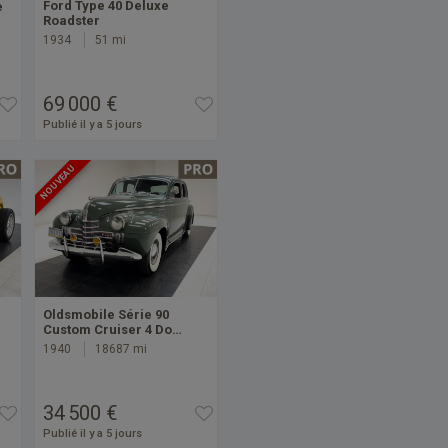
Ford Type 40 Deluxe
e
Roadster
1934
51 mi
69 000 €
Publié il y a 5 jours
NOUVEAU
Oldsmobile Série 90
Custom Cruiser 4 Do…
1940
18687 mi
34 500 €
Publié il y a 5 jours