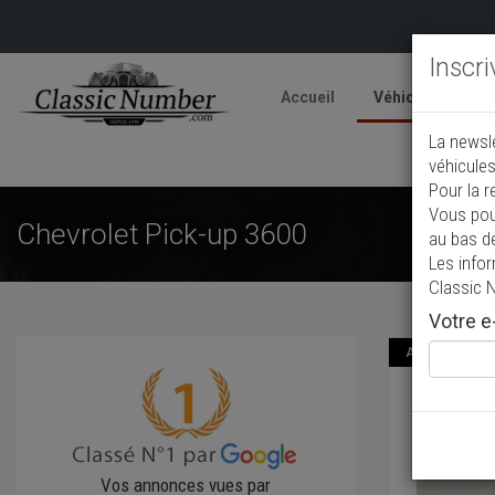
Inscr
Accueil
Véhicules
V
La newsl
A
véhicules
Pour la r
Vous pou
Chevrolet Pick-up 3600
au bas d
Les info
Classic 
Votre e-
Annonce actual
Chevr
1954
Pic
Vos annonces vues par