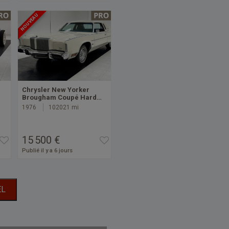
NOUVEAU
Chrysler New Yorker
Brougham Coupé Hard…
1976
102021 mi
15 500 €
Publié il y a 6 jours
EL