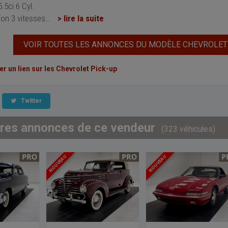
.5ci 6 Cyl.
on 3 vitesses
…
> lire la suite
VOIR TOUTES LES ANNONCES DU MODÈLE CHEVROLET
 un lien sur les Chevrolet Pick-up
Twitter
tres annonces de ce vendeur
(323 véhicules)
NOUVEAU
NOUVEAU