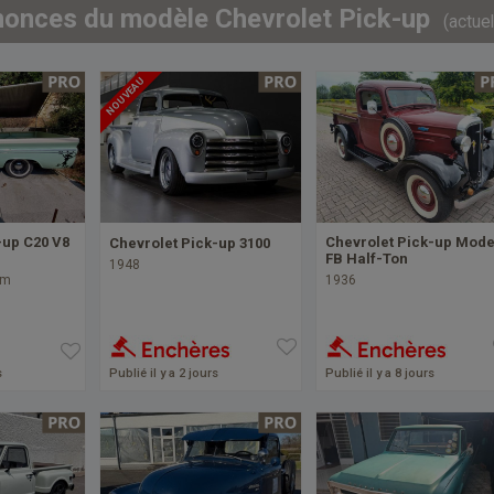
nonces du modèle Chevrolet Pick-up
(actue
NOUVEAU
-up C20 V8
Chevrolet Pick-up Mode
Chevrolet Pick-up 3100
FB Half-Ton
1948
km
1936
s
Publié il y a 2 jours
Publié il y a 8 jours