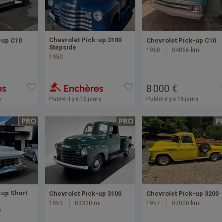
Chevrolet Pick-up 3100
-up C10
Chevrolet Pick-up C10
Stepside
1968
84866 km
1950
8 000 €
s
Publié il y a 10 jours
Publié il y a 13 jours
-up Short
Chevrolet Pick-up 3100
Chevrolet Pick-up 3200
1953
83330 mi
1957
87000 km
m