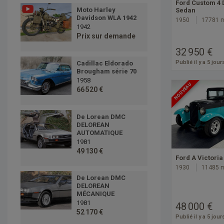
Ford Custom 4 
Moto Harley
Sedan
Davidson WLA 1942
1950
17781 
1942
Prix sur demande
32 950 €
Publié il y a 5 jour
Cadillac Eldorado
Brougham série 70
1958
NOUVEAU
66 520 €
De Lorean DMC
DELOREAN
AUTOMATIQUE
1981
49 130 €
Ford A Victoria
1930
11485 
De Lorean DMC
DELOREAN
MÉCANIQUE
1981
48 000 €
52 170 €
Publié il y a 5 jour