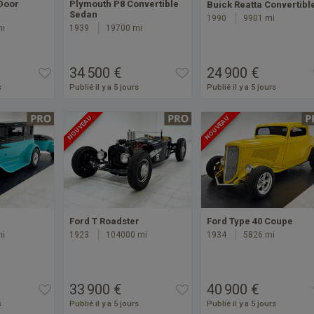
Door
Plymouth P8 Convertible
Buick Reatta Convertibl
Sedan
1990
9901 mi
mi
1939
19700 mi
34 500 €
24 900 €
s
Publié il y a 5 jours
Publié il y a 5 jours
NOUVEAU
NOUVEAU
Ford T Roadster
Ford Type 40 Coupe
mi
1923
104000 mi
1934
5826 mi
33 900 €
40 900 €
s
Publié il y a 5 jours
Publié il y a 5 jours