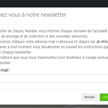
ivez-vous à notre newsletter
endre aux enchères
Annonceurs PRO
Annuaire des collec
etter de Classic Number vous informe chaque semaine de l’actualité
jouter une annonce
 de prestige et de collection et des nouvelles annonces.
ecevoir, indiquez votre adresse mail ci-dessous et cliquez sur
Je m'in
rrez à tout moment vous désabonner en suivant les instructions qui 
e chaque newsletter.
rmations que vous nous transmettez sont destinées à l’usage exclusi
Number.
mail :
isée le 02/08/2026 ( il y a 6 jours )
olet Pick-up 3600
k-up
47 566 mi
Annuler
Je 