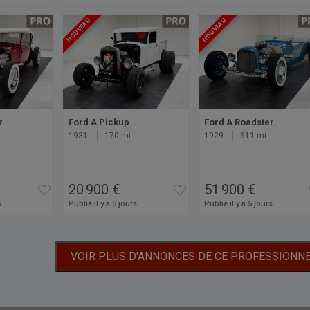
NOUVEAU
NOUVEAU
r
Ford A Pickup
Ford A Roadster
1931
170 mi
1929
611 mi
20 900 €
51 900 €
s
Publié il y a 5 jours
Publié il y a 5 jours
VOIR PLUS D'ANNONCES DE CE PROFESSIONN