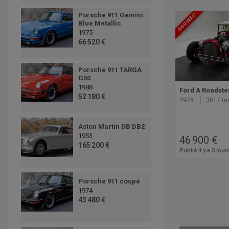
Porsche 911 Gemini
NOUVEAU
Blue Metallic
1975
66 520 €
Porsche 911 TARGA
G50
1988
Ford A Roadste
52 180 €
1928
3517 mi
Aston Martin DB DB2
1953
46 900 €
165 200 €
Publié il y a 5 jour
Porsche 911 coupé
1974
43 480 €