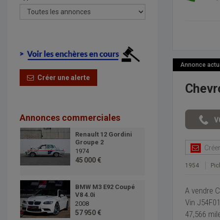
Annonce actual
Créer une alerte
Chevr
Annonces commerciales
Renault 12 Gordini
Groupe 2
Créer 
1974
45 000 €
1954
Pic
BMW M3 E92 Coupé
A vendre C
V8 4.0i
Vin J54F0
2008
57 950 €
47,566 mil