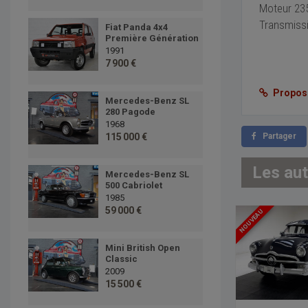
Moteur 235
Transmissi
Fiat Panda 4x4
Première Génération
1991
7 900 €
Proposer
Mercedes-Benz SL
280 Pagode
1968
115 000 €
Partager
Les au
Mercedes-Benz SL
500 Cabriolet
1985
59 000 €
NOUVEAU
Mini British Open
Classic
2009
15 500 €