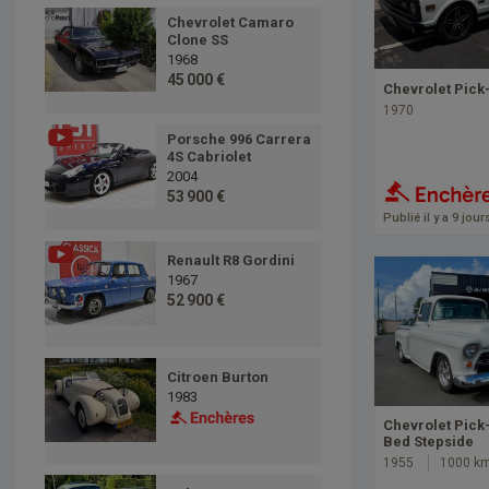
Chevrolet Camaro
Clone SS
1968
45 000 €
Chevrolet Pick
1970
Porsche 996 Carrera
4S Cabriolet
2004
53 900 €
Publié il y a 9 jour
Renault R8 Gordini
1967
52 900 €
Citroen Burton
1983
Chevrolet Pick
Bed Stepside
1955
1000 k