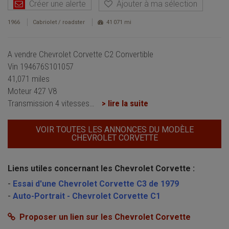
Créer une alerte
Ajouter à ma sélection
1966
Cabriolet / roadster
41 071 mi
A vendre Chevrolet Corvette C2 Convertible
Vin 194676S101057
41,071 miles
Moteur 427 V8
Transmission 4 vitesses
…
> lire la suite
VOIR TOUTES LES ANNONCES DU MODÈLE
CHEVROLET CORVETTE
Liens utiles concernant les Chevrolet Corvette :
-
Essai d'une Chevrolet Corvette C3 de 1979
-
Auto-Portrait - Chevrolet Corvette C1
Proposer un lien sur les Chevrolet Corvette