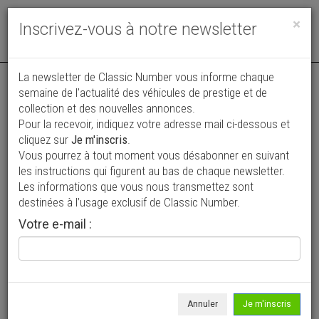
Toggle
×
Inscrivez-vous à notre newsletter
navigat
Annonce actualisée le 02/08/2026 ( il y a 8 jours )
La newsletter de Classic Number vous informe chaque
semaine de l’actualité des véhicules de prestige et de
Chevrolet Corvette C2 Convertible
collection et des nouvelles annonces.
Pour la recevoir, indiquez votre adresse mail ci-dessous et
92 000 €
cliquez sur
Je m'inscris
.
Vous pourrez à tout moment vous désabonner en suivant
1966
Cabriolet / roadster
41 071 mi
les instructions qui figurent au bas de chaque newsletter.
Les informations que vous nous transmettez sont
destinées à l’usage exclusif de Classic Number.
Votre e-mail :
Annuler
Je m'inscris