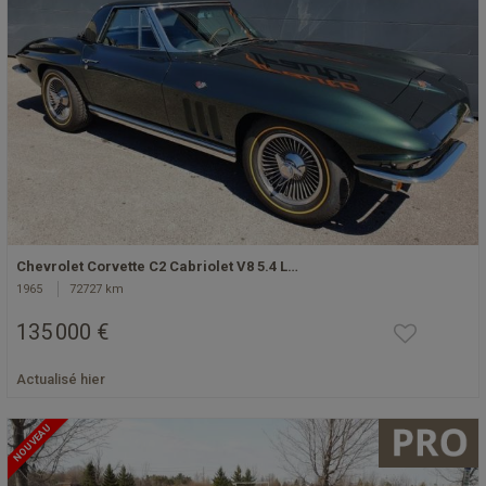
Chevrolet Corvette C2 Cabriolet V8 5.4 L…
1965
72727 km
135 000 €
Actualisé hier
NOUVEAU