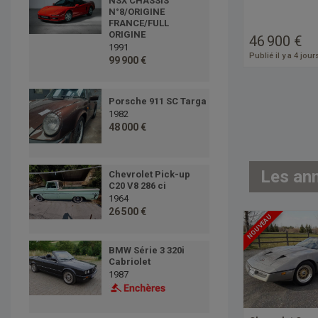
NSX CHÂSSIS
N°8/ORIGINE
FRANCE/FULL
ORIGINE
46 900 €
1991
Publié il y a 4 jour
99 900 €
Porsche 911 SC Targa
1982
48 000 €
Les an
Chevrolet Pick-up
C20 V8 286 ci
1964
26 500 €
NOUVEAU
BMW Série 3 320i
Cabriolet
1987