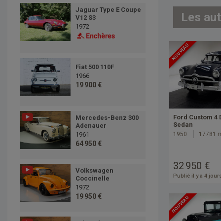
Jaguar Type E Coupe
Les au
V12 S3
1972
NOUVEAU
Fiat 500 110F
1966
19 900 €
Ford Custom 4 
Mercedes-Benz 300
Sedan
Adenauer
1950
17781 
1961
64 950 €
32 950 €
Volkswagen
Publié il y a 4 jour
Coccinelle
1972
19 950 €
NOUVEAU