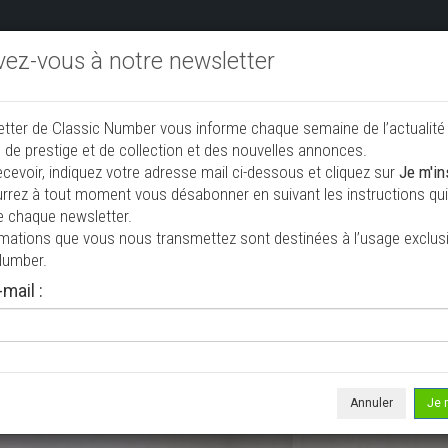
ivez-vous à notre newsletter
endre aux enchères
Annonceurs PRO
Annuaire des collec
etter de Classic Number vous informe chaque semaine de l’actualité
jouter une annonce
 de prestige et de collection et des nouvelles annonces.
ecevoir, indiquez votre adresse mail ci-dessous et cliquez sur
Je m'in
rrez à tout moment vous désabonner en suivant les instructions qui 
e chaque newsletter.
rmations que vous nous transmettez sont destinées à l’usage exclusi
Number.
mail :
isée le 02/08/2026 ( il y a 5 jours )
olet Corvette C2 Convertible
riolet / roadster
1 797 mi
Annuler
Je 