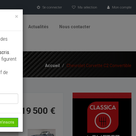
Se connecter
Ma sélection
Mon compte
×
tionneurs
Actualités
Nous contacter
 des
scris
.
figurent
Accueil
/
Chevrolet Corvette C2 Convertible
f de
119 500 €
m'inscris