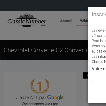
Inscr
Accueil
Véhicules
V
La newsl
A
véhicules
Pour la r
Vous pou
Chevrolet Corvette C2 Convertible
au bas d
Les info
Classic 
Votre e-
Annonce actual
Chevr
1967
Cab
Vos annonces vues par