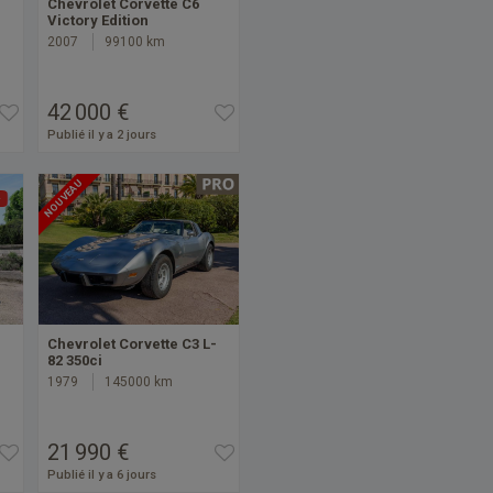
Chevrolet Corvette C6
Victory Edition
2007
99100 km
42 000 €
Publié il y a 2 jours
NOUVEAU
Chevrolet Corvette C3 L-
82 350ci
1979
145000 km
21 990 €
Publié il y a 6 jours