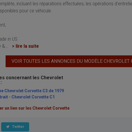
omplète, incluant les réparations effectuées, les opérations d’entretie
isponibles pour ce véhicule.
nt,
ade in US
y &
…
> lire la suite
VOIR TOUTES LES ANNONCES DU MODÈLE CHEVROLET
les concernant les Chevrolet
:
ne Chevrolet Corvette C3 de 1979
rait - Chevrolet Corvette C1
 un lien sur les Chevrolet Corvette
Twitter