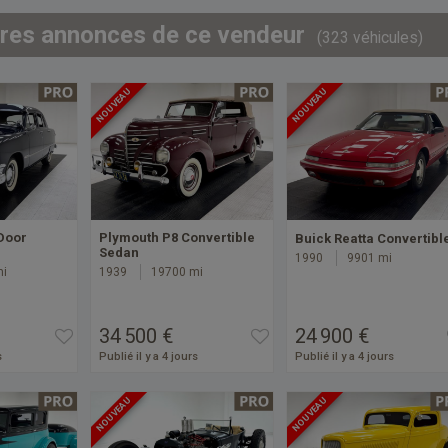
tres annonces de ce vendeur
(323 véhicules)
NOUVEAU
NOUVEAU
Door
Plymouth P8 Convertible
Buick Reatta Convertibl
Sedan
1990
9901 mi
mi
1939
19700 mi
34 500 €
24 900 €
s
Publié il y a 4 jours
Publié il y a 4 jours
NOUVEAU
NOUVEAU