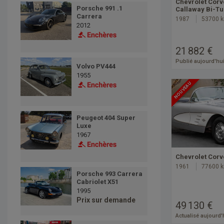
Chevrolet Corv
Porsche 991 .1
Callaway Bi-T
Carrera
1987
53700 
2012
21 882 €
Publié aujourd'hu
Volvo PV444
1955
NOUVEAU
Peugeot 404 Super
Luxe
1967
Chevrolet Corv
1961
77600 
Porsche 993 Carrera
Cabriolet X51
1995
Prix sur demande
49 130 €
Actualisé aujourd'