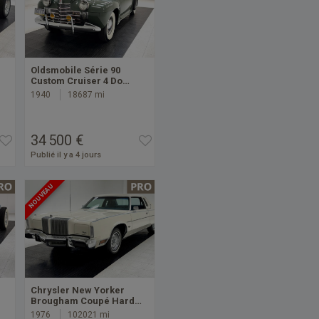
Oldsmobile Série 90
Custom Cruiser 4 Do…
1940
18687 mi
34 500 €
Publié il y a 4 jours
NOUVEAU
Chrysler New Yorker
Brougham Coupé Hard…
1976
102021 mi