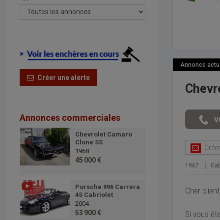
Annonce actual
Créer une alerte
Chevr
Annonces commerciales
Chevrolet Camaro
Clone SS
Créer 
1968
45 000 €
1967
Cab
Porsche 996 Carrera
Cher client
4S Cabriolet
2004
53 900 €
Si vous êt