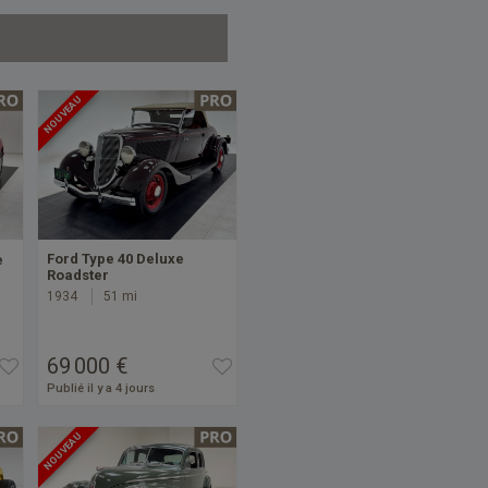
NOUVEAU
Ford Type 40 Deluxe
e
Roadster
1934
51 mi
69 000 €
Publié il y a 4 jours
NOUVEAU