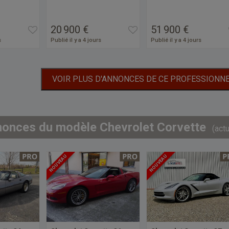
20 900 €
51 900 €
s
Publié il y a 4 jours
Publié il y a 4 jours
VOIR PLUS D'ANNONCES DE CE PROFESSIONN
nonces du modèle Chevrolet Corvette
(act
NOUVEAU
NOUVEAU