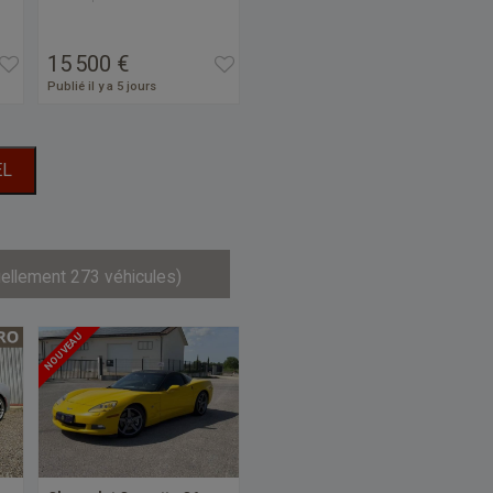
15 500 €
Publié il y a 5 jours
EL
uellement 273 véhicules)
NOUVEAU