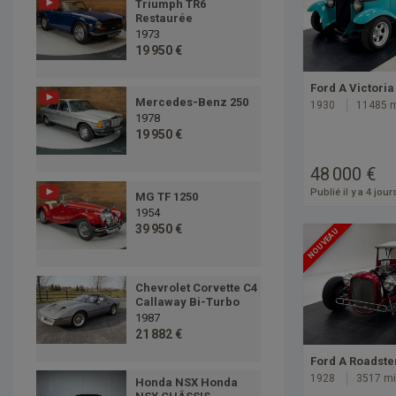
Triumph TR6
Restaurée
1973
19 950 €
Ford A Victoria
Mercedes-Benz 250
1930
11485 
1978
19 950 €
48 000 €
Publié il y a 4 jour
MG TF 1250
1954
39 950 €
NOUVEAU
Chevrolet Corvette C4
Callaway Bi-Turbo
1987
21 882 €
Ford A Roadste
1928
3517 mi
Honda NSX Honda