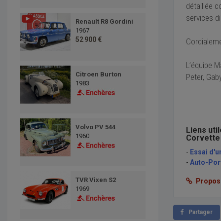
détaillée c
services d
Renault R8 Gordini
1967
52 900 €
Cordialeme
L’équipe M
Citroen Burton
Peter, Gab
1983
Volvo PV 544
Liens uti
1960
Corvette 
-
Essai d'u
-
Auto-Port
TVR Vixen S2
Proposer
1969
Partager