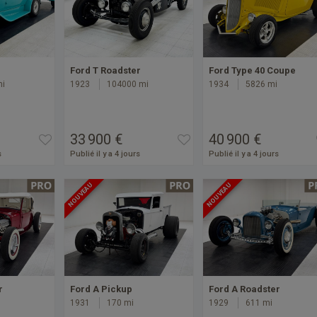
Ford T Roadster
Ford Type 40 Coupe
mi
1923
104000 mi
1934
5826 mi
33 900 €
40 900 €
s
Publié il y a 4 jours
Publié il y a 4 jours
NOUVEAU
NOUVEAU
r
Ford A Pickup
Ford A Roadster
1931
170 mi
1929
611 mi