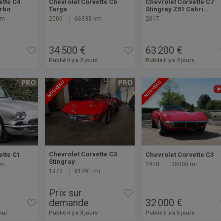
ette C4
Chevrolet Corvette C6
Chevrolet Corvette C7
urbo
Targa
Stingray Z51 Cabri…
km
2006
66333 km
2017
34 500 €
63 200 €
i
Publié il y a 2 jours
Publié il y a 2 jours
NOUVEAU
NOUVEAU
Chevrolet Corvette C3
ette C1
Chevrolet Corvette C3
Stingray
km
1970
35000 mi
1972
81491 mi
Prix sur
demande
32 000 €
hui
Publié il y a 3 jours
Publié il y a 5 jours