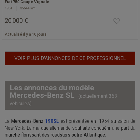
Fiat 750 Coupé Vignale
1964
35644 km
20 000 €
Actualisé il y a 10 jours
VOIR PLUS D'ANNONCES DE CE PROFESSIONNEL
Les annonces du modèle
Mercedes-Benz SL
(actuellement 363
véhicules)
La
Mercedes-Benz
190SL
est présentée en 1954 au salon de
New York. La marque allemande souhaite conquérir une part du
marché florissant des roadsters outre-Atlantique
.