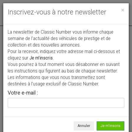
Toggle
×
Inscrivez-vous à notre newsletter
navigat
Annonce actualisée le 27/07/2026 ( il y a 10 jours )
La newsletter de Classic Number vous informe chaque
semaine de l’actualité des véhicules de prestige et de
Mercedes-Benz SL 190
collection et des nouvelles annonces.
VENDUE
Pour la recevoir, indiquez votre adresse mail ci-dessous et
130 000 €
cliquez sur
Je m'inscris
.
Vous pourrez à tout moment vous désabonner en suivant
1959
Cabriolet / roadster
46 887 km
les instructions qui figurent au bas de chaque newsletter.
Les informations que vous nous transmettez sont
destinées à l’usage exclusif de Classic Number.
Votre e-mail :
Annuler
Je m'inscris