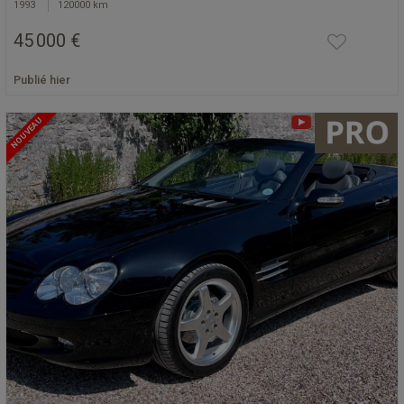
1993
120000 km
45 000 €
Publié hier
NOUVEAU