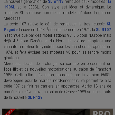
La nouvelle génération de
SL W113
remplace deux modèles :
la
190SL
et la 300SL. Son style est léger et dynamique. Le
roadster SL s’impose comme un modèle clé dans la gamme
Mercedes.
La série 107 relève le défi de remplacer la très réussie
SL
Pagode
lancée en 1963. À son lancement en 1971, la
SL R107
n’est mue que par des
motorisations V8
, 3.5 pour l’Europe mais
déjà 4.5 pour l’Amérique du Nord. La voiture adoptera une
variante à moteur 6 cylindres pour les marchés européens en
1974, et fera évoluer ses moteurs V8 pour les rendre moins
gloutons.
Mercedes décide de prolonger sa carrière en présentant un
face-lift
et de nouvelles motorisations au salon de Francfort
1985. Cette ultime évolution, couronné par la version 560SL
développée pour le marché nord-américain, va permettre à la
série 107 de finir sa carrière en apothéose
. Après 18 ans de
carrière, la relève arrive au salon de Genève 1989 sous les traits
de la nouvelle
SL R129
.
NOUVEAU