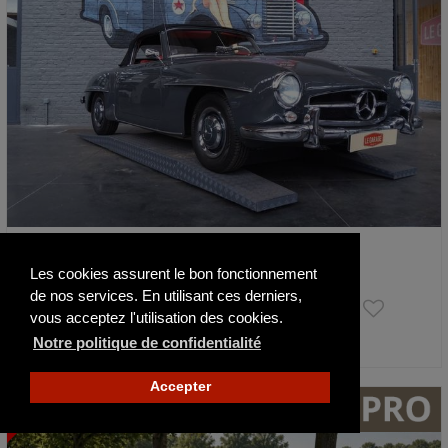
Mercedes-Benz SL 190
1960
75000 km
Les cookies assurent le bon fonctionnement
de nos services. En utilisant ces derniers,
130 000 €
vous acceptez l'utilisation des cookies.
Notre politique de confidentialité
Publié il y a 3 jours
Accepter
NOUVEAU