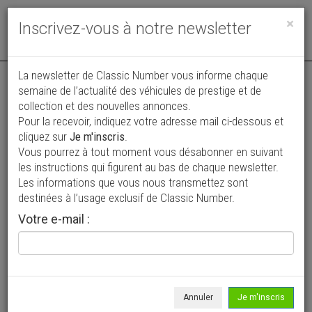
Toggle
×
Inscrivez-vous à notre newsletter
navigat
Annonce actualisée le 31/07/2026 ( il y a 7 jours )
La newsletter de Classic Number vous informe chaque
semaine de l’actualité des véhicules de prestige et de
Mercedes-Benz SL 450
collection et des nouvelles annonces.
Pour la recevoir, indiquez votre adresse mail ci-dessous et
27 500 €
cliquez sur
Je m'inscris
.
Vous pourrez à tout moment vous désabonner en suivant
1972
Cabriolet / roadster
162 637 km
les instructions qui figurent au bas de chaque newsletter.
Les informations que vous nous transmettez sont
destinées à l’usage exclusif de Classic Number.
Votre e-mail :
Annuler
Je m'inscris