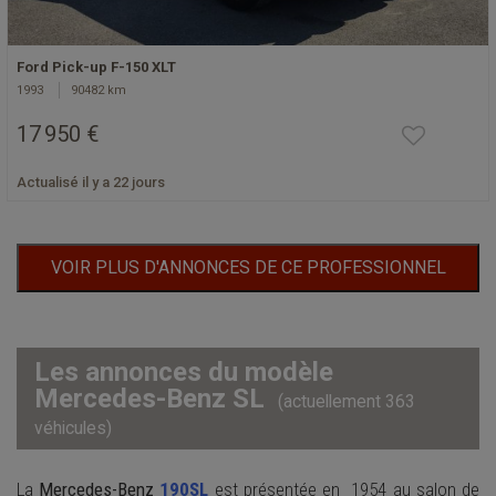
Ford Pick-up F-150 XLT
1993
90482 km
17 950 €
Actualisé il y a 22 jours
VOIR PLUS D'ANNONCES DE CE PROFESSIONNEL
Les annonces du modèle
Mercedes-Benz SL
(actuellement 363
véhicules)
La
Mercedes-Benz
190SL
est présentée en 1954 au salon de