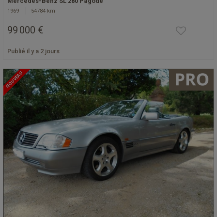
Mercedes-Benz SL 280 Pagode
1969
54784 km
99 000 €
Publié il y a 2 jours
NOUVEAU