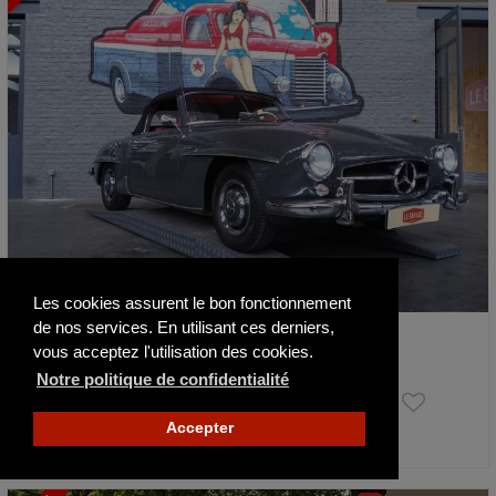
Les cookies assurent le bon fonctionnement
de nos services. En utilisant ces derniers,
Mercedes-Benz SL 190
vous acceptez l'utilisation des cookies.
1960
75000 km
Notre politique de confidentialité
130 000 €
Accepter
Publié il y a 4 jours