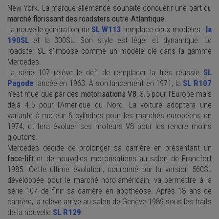
New York. La marque allemande souhaite conquérir une part du
marché florissant des roadsters outre-Atlantique
.
La nouvelle génération de
SL W113
remplace deux modèles :
la
190SL
et la 300SL. Son style est léger et dynamique. Le
roadster SL s’impose comme un modèle clé dans la gamme
Mercedes.
La série 107 relève le défi de remplacer la très réussie
SL
Pagode
lancée en 1963. À son lancement en 1971, la
SL R107
n’est mue que par des
motorisations V8
, 3.5 pour l’Europe mais
déjà 4.5 pour l’Amérique du Nord. La voiture adoptera une
variante à moteur 6 cylindres pour les marchés européens en
1974, et fera évoluer ses moteurs V8 pour les rendre moins
gloutons.
Mercedes décide de prolonger sa carrière en présentant un
face-lift
et de nouvelles motorisations au salon de Francfort
1985. Cette ultime évolution, couronné par la version 560SL
développée pour le marché nord-américain, va permettre à la
série 107 de finir sa carrière en apothéose
. Après 18 ans de
carrière, la relève arrive au salon de Genève 1989 sous les traits
de la nouvelle
SL R129
.