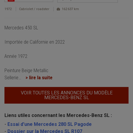
1972
Cabriolet / roadster
162 637 km
Mercedes 450 SL
Importée de Californie en 2022
Année 1972
Peinture Beige Metallic
Sellerie
…
> lire la suite
VOIR TOUTES LES ANNONCES DU MODÈLE
MERCEDES-BENZ SL
Liens utiles concernant les Mercedes-Benz SL :
-
Essai d'une Mercedes 280 SL Pagode
-
Dossier sur la Mercedes SL R107