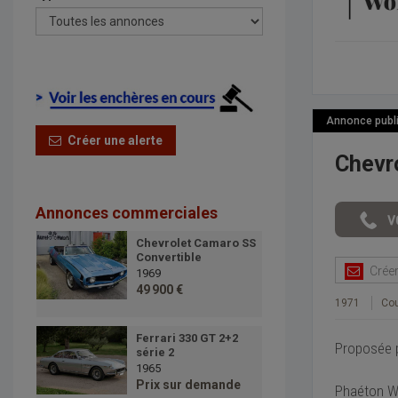
Annonce publié
Créer une alerte
Chevr
Annonces commerciales
Chevrolet Camaro SS
Convertible
Créer 
1969
49 900 €
1971
Co
Ferrari 330 GT 2+2
Proposée p
série 2
1965
Prix sur demande
Phaéton Wo