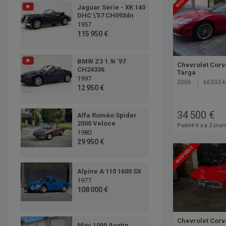
Jaguar Série - XK 140
DHC \'57 CH093dn
1957
115 950 €
BMW Z3 1.9i '97
Chevrolet Corv
CH24336
Targa
1997
2006
66333 
12 950 €
34 500 €
Alfa Roméo Spider
2000 Veloce
Publié il y a 2 jour
1980
29 950 €
NOUVEAU
Alpine A 110 1600 SX
1977
108 000 €
Chevrolet Corv
Mini 1000 Austin