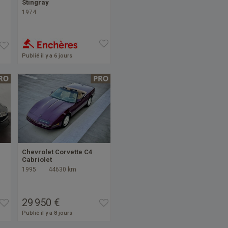
Stingray
1974
Publié il y a 6 jours
Chevrolet Corvette C4
Cabriolet
1995
44630 km
29 950 €
Publié il y a 8 jours