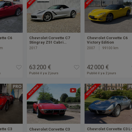
ette C6
Chevrolet Corvette C7
Chevrolet Corvette C6
Stingray Z51 Cabri…
Victory Edition
km
2017
2007
99100 km
63 200 €
42 000 €
s
Publié il y a 2 jours
Publié il y a 2 jours
NOUVEAU
NOUVEAU
ette C3
Chevrolet Corvette C3 L
Chevrolet Corvette C3