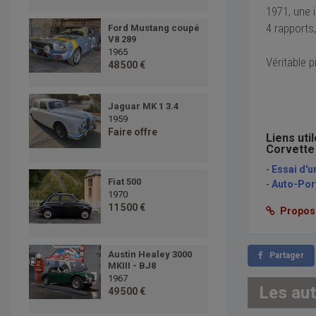
1971, une 
4 rapports
Ford Mustang coupé
V8 289
1965
Véritable p
48 500 €
Jaguar MK 1 3.4
1959
Faire offre
Liens uti
Corvette 
-
Essai d'u
Fiat 500
-
Auto-Port
1970
11 500 €
Proposer
Austin Healey 3000
Partager
MKIII - BJ8
1967
Les au
49 500 €