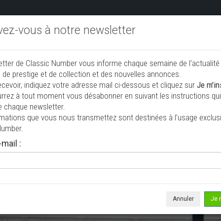
ivez-vous à notre newsletter
endre aux enchères
Annonceurs PRO
Annuaire des collec
etter de Classic Number vous informe chaque semaine de l’actualité
jouter une annonce
 de prestige et de collection et des nouvelles annonces.
ecevoir, indiquez votre adresse mail ci-dessous et cliquez sur
Je m'in
rrez à tout moment vous désabonner en suivant les instructions qui 
CI
e chaque newsletter.
rmations que vous nous transmettez sont destinées à l’usage exclusi
Number.
mail :
e le 03/07/2026 ( il y a 35 jours )
olet Corvette C3 STINGRAY 454CI
upé
93 000 mi
Annuler
Je 