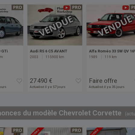
0 GTi
Audi RS 6 C5 AVANT
Alfa Roméo 33 SW QV 16
km
2003
115900 km
1989
119 km
27 490 €
Faire offre
jours
Actualisé il y a 57 jours
Actualisé il y a 35 jours
nonces du modèle Chevrolet Corvette
(act
NOUVEAU
NOUVEAU