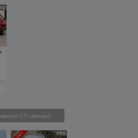
V
uellement 273 véhicules)
NOUVEAU