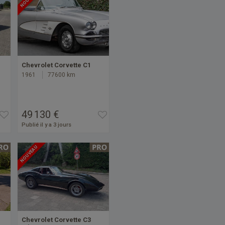
Chevrolet Corvette C1
1961
77600 km
49 130 €
Publié il y a 3 jours
NOUVEAU
-
Chevrolet Corvette C3