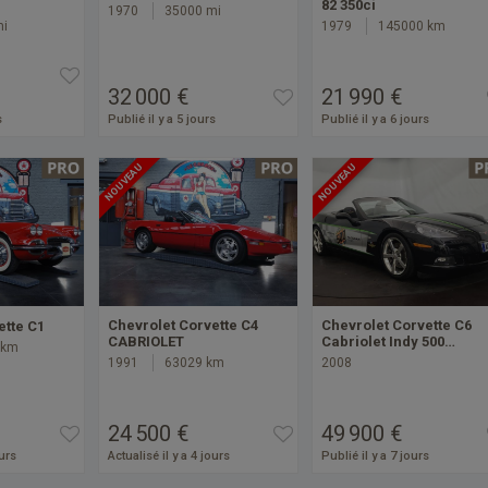
82 350ci
1970
35000 mi
mi
1979
145000 km
32 000 €
21 990 €
s
Publié il y a 5 jours
Publié il y a 6 jours
NOUVEAU
NOUVEAU
Chevrolet Corvette C4
Chevrolet Corvette C6
ette C1
CABRIOLET
Cabriolet Indy 500…
 km
1991
63029 km
2008
24 500 €
49 900 €
ours
Actualisé il y a 4 jours
Publié il y a 7 jours