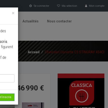
Se connecter
Ma sélection
Mon compte
×
tionneurs
Actualités
Nous contacter
 des
scris
.
figurent
Accueil
/
Chevrolet Corvette C3 STINGRAY 454CI
f de
46 990 €
m'inscris