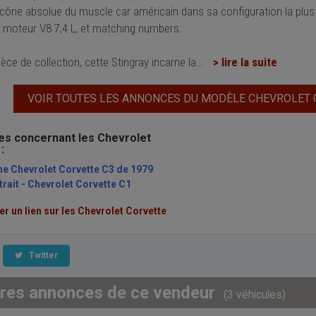
icône absolue du muscle car américain dans sa configuration la plus
, moteur V8 7,4 L, et matching numbers.
ièce de collection, cette Stingray incarne la
…
> lire la suite
VOIR TOUTES LES ANNONCES DU MODÈLE CHEVROLET
les concernant les Chevrolet
:
ne Chevrolet Corvette C3 de 1979
rait - Chevrolet Corvette C1
 un lien sur les Chevrolet Corvette
Twitter
tres annonces de ce vendeur
(3 véhicules)