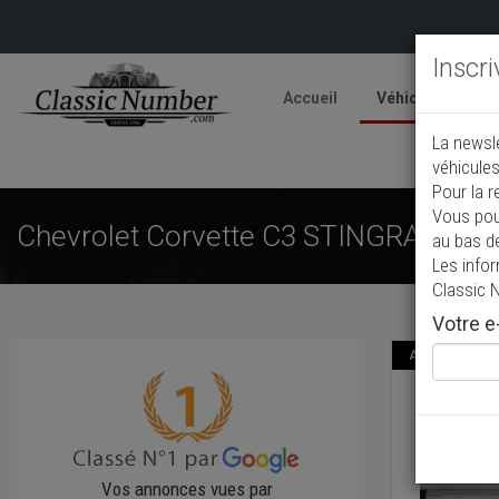
Inscr
Accueil
Véhicules
V
La newsl
A
véhicules
Pour la r
Vous pou
Chevrolet Corvette C3 STINGRAY 454
au bas d
Les info
Classic 
Votre e-
Annonce publié
Chevr
1971
Co
Vos annonces vues par