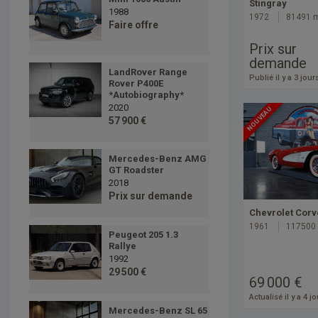
Stingray
1988
1972
81491 
Faire offre
Prix sur
demande
LandRover Range
Publié il y a 3 jour
Rover P400E
*Autobiography*
2020
NOUVEAU
57 900 €
Mercedes-Benz AMG
GT Roadster
2018
Prix sur demande
Chevrolet Corv
1961
117500
Peugeot 205 1.3
Rallye
1992
29 500 €
69 000 €
Actualisé il y a 4 j
Mercedes-Benz SL 65