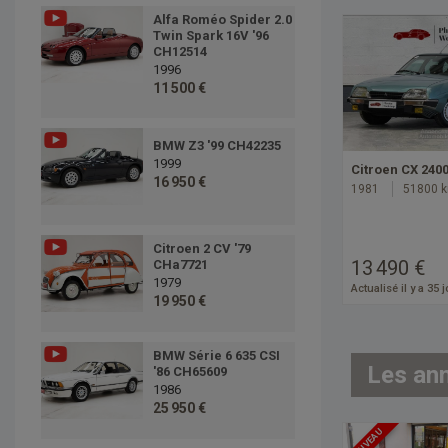
Alfa Roméo Spider 2.0
Twin Spark 16V '96
CH12514
1996
11 500 €
BMW Z3 '99 CH42235
1999
Citroen CX 240
16 950 €
1981
51800 
Citroen 2 CV '79
13 490 €
CHa7721
1979
Actualisé il y a 35 
19 950 €
BMW Série 6 635 CSI
Les an
'86 CH65609
1986
25 950 €
NOUVEAU