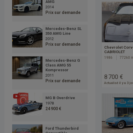
AMG
2014
Prix sur demande
Mercedes-Benz SL
350 AMG Line
2012
Prix sur demande
Chevrolet Corv
CABRIOLET
1986
77260 
Mercedes-Benz G
Class AMG 55
Kompressor
2011
8 700 €
Prix sur demande
Actualisé il y a 3 j
MG B Overdrive
1978
24 900 €
Ford Thunderbird