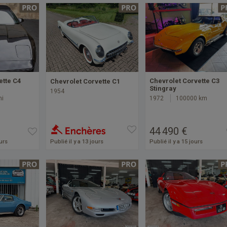
ette C4
Chevrolet Corvette C3
Chevrolet Corvette C1
Stingray
1954
mi
1972
100000 km
44 490 €
ours
Publié il y a 13 jours
Publié il y a 15 jours