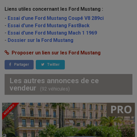
Liens utiles concernant les Ford Mustang :
-
Essai d'une Ford Mustang Coupé V8 289ci
-
Essai d'une Ford Mustang FastBack
-
Essai d'une Ford Mustang Mach 1 1969
-
Dossier sur la Ford Mustang
Proposer un lien sur les Ford Mustang
Partager
Twitter
Les autres annonces de ce
vendeur
(92 véhicules)
NOUVEAU