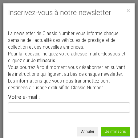
Toggle
×
Inscrivez-vous à notre newsletter
navigat
Annonce actualisée le 01/08/2026 ( il y a 6 jours )
La newsletter de Classic Number vous informe chaque
semaine de l’actualité des véhicules de prestige et de
Ford Mustang Shelby GT500 SVT
collection et des nouvelles annonces.
Pour la recevoir, indiquez votre adresse mail ci-dessous et
79 990 €
cliquez sur
Je m'inscris
.
Vous pourrez à tout moment vous désabonner en suivant
2013
Coupé
39 000 km
les instructions qui figurent au bas de chaque newsletter.
Les informations que vous nous transmettez sont
destinées à l’usage exclusif de Classic Number.
Votre e-mail :
Annuler
Je m'inscris