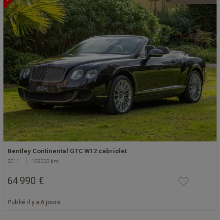
Bentley Continental GTC W12 cabriolet
2011
109000 km
64 990 €
Publié il y a 6 jours