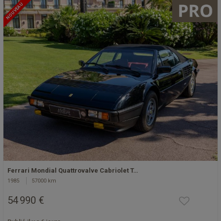
NOUVEAU
Ferrari Mondial Quattrovalve Cabriolet T…
1985
57000 km
54 990 €