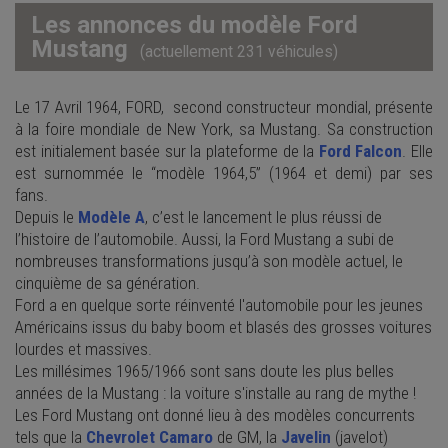
Les annonces du modèle Ford
Mustang
(actuellement 231 véhicules)
Le
17 Avril 1964
,
FORD,
second constructeur mondial, présente
à la
foire mondiale
de
New York,
sa Mustang. Sa construction
est initialement basée sur la plateforme de la
Ford Falcon
. Elle
est surnommée le “modèle 1964,5” (1964 et demi) par ses
fans.
Depuis le
Modèle A
, c’est le lancement le plus réussi de
l’histoire de l’automobile. Aussi, la Ford Mustang a subi de
nombreuses transformations jusqu’à son modèle actuel, le
cinquième de sa génération.
Ford a en quelque sorte réinventé l'automobile pour les jeunes
Américains issus du
baby boom
et blasés des grosses voitures
lourdes et massives.
Les millésimes 1965/1966 sont sans doute les plus belles
années de la Mustang : la voiture s'installe au rang de mythe !
Les Ford Mustang ont donné lieu à des modèles concurrents
tels que la
Chevrolet Camaro
de GM, la
Javelin
(javelot)