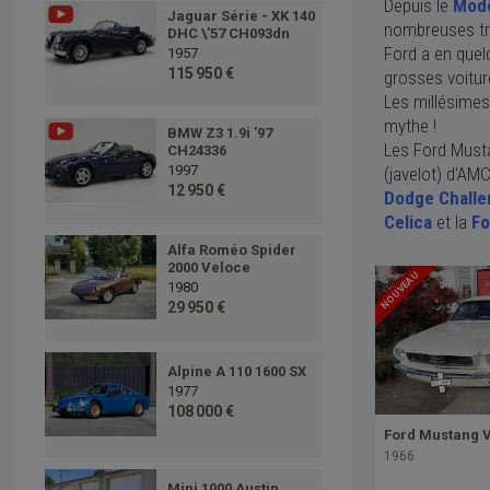
Depuis le
Modè
Jaguar Série - XK 140
nombreuses tra
DHC \'57 CH093dn
Ford a en quel
1957
115 950 €
grosses voitur
Les millésimes
mythe !
BMW Z3 1.9i '97
Les Ford Musta
CH24336
1997
(javelot) d’AM
12 950 €
Dodge Challe
Celica
et la
Fo
Alfa Roméo Spider
2000 Veloce
NOUVEAU
1980
29 950 €
Alpine A 110 1600 SX
1977
108 000 €
Ford Mustang 
1966
Mini 1000 Austin