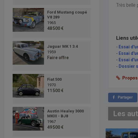
Très belle 
Ford Mustang coupé
V8 289
1965
48 500 €
Liens uti
Jaguar MK 1 3.4
-
Essai d'
1959
-
Essai d'
Faire offre
-
Essai d'
-
Dossier 
Proposer
Fiat 500
1970
11 500 €
Partager
Austin Healey 3000
Les au
MKIII - BJ8
1967
49 500 €