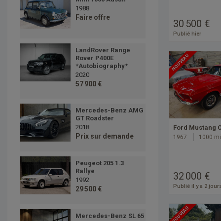
1988
Faire offre
30 500 €
Publié hier
LandRover Range
NOUVEAU
Rover P400E
*Autobiography*
2020
57 900 €
Mercedes-Benz AMG
GT Roadster
2018
Ford Mustang 
Prix sur demande
1967
1000 mi
Peugeot 205 1.3
Rallye
32 000 €
1992
Publié il y a 2 jour
29 500 €
NOUVEAU
Mercedes-Benz SL 65