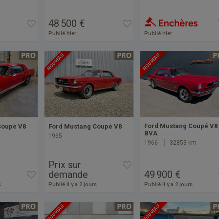
48 500 €
Publié hier
Publié hier
NOUVEAU
NOUVEAU
Ford Mustang Coupé V8
Coupé V8
Ford Mustang Coupé V8
BVA
1965
1966
32853 km
Prix sur
demande
49 900 €
s
Publié il y a 2 jours
Publié il y a 2 jours
NOUVEAU
NOUVEAU