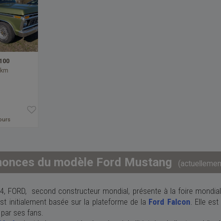
100
 km
jours
nonces du modèle Ford Mustang
(actuellemen
64
,
FORD,
second constructeur mondial, présente à la
foire mondia
st initialement basée sur la plateforme de la
Ford Falcon
. Elle e
 par ses fans.