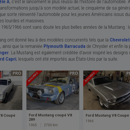
le A
, c’est le lancement le plus réussi de l’histoire de l’automobile.
nsformations jusqu’à son modèle actuel, le cinquième de sa généra
que sorte réinventé l'automobile pour les jeunes Américains issus du
es lourdes et massives.
 1965/1966 sont sans doute les plus belles années de la Mustang : la 
ng ont donné lieu à des modèles concurrents tels que la
Chevrole
C, ainsi que la remaniée
Plymouth Barracuda
de Chrysler et enfin la
nger
. La Mustang est également créditée d’avoir inspiré les designs
rd Capri
, lesquels ont été importés aux États-Unis par la suite.
NOUVEAU
NOUVEAU
Ford Mustang coupé V8
V8 Coupé
Ford Mustang V8 Coupé
289
1966
1965
2700 km