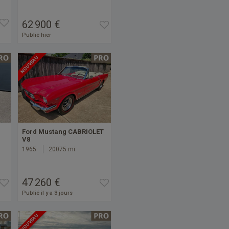
62 900 €
Publié hier
NOUVEAU
Ford Mustang CABRIOLET
V8
1965
20075 mi
47 260 €
Publié il y a 3 jours
NOUVEAU