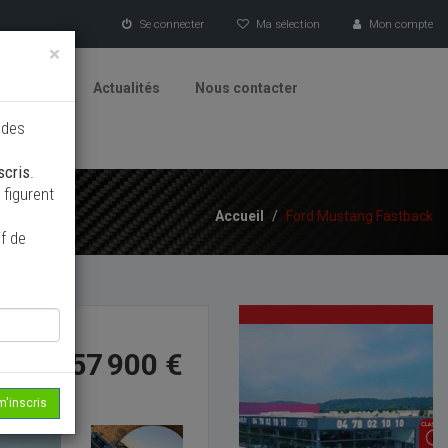
Se connecter
Ma sélection
Mon compte
×
tionneurs
Actualités
Nous contacter
 des
scris
.
figurent
Accueil
/
Ford Mustang Fastback
f de
57 900 €
m'inscris