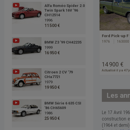
Alfa Roméo Spider 2.0
Twin Spark 16V '96
CH12514
1996
11 500 €
Ford Pick-up F 
1976
163000
BMW Z3 '99 CH42235
1999
16 950 €
14 900 €
Actualisé il y a 47 
Citroen 2 CV '79
CHa7721
1979
19 950 €
Les an
BMW Série 6 635 CSI
'86 CH65609
Le
17 Avril 19
1986
construction e
25 950 €
(1964 et demi)