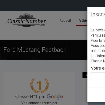
Inscr
Accueil
Véhicules
V
La newsl
A
véhicules
Pour la r
Vous pou
Ford Mustang Fastback
au bas d
Les info
Classic 
Votre e-
Annonce publié
Ford 
1965
Co
Vos annonces vues par