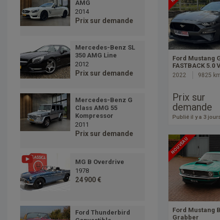
AMG
2014
Prix sur demande
Mercedes-Benz SL
350 AMG Line
Ford Mustang 
2012
FASTBACK 5.0 V
Prix sur demande
2022
9825 k
Prix sur
Mercedes-Benz G
demande
Class AMG 55
Kompressor
Publié il y a 3 jour
2011
Prix sur demande
NOUVEAU
MG B Overdrive
1978
24 900 €
Ford Mustang B
Ford Thunderbird
Grabber