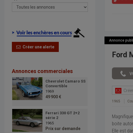
Annonce publié
Créer une alerte
Ford 
Annonces commerciales
Chevrolet Camaro SS
Convertible
Créer 
1969
49 900 €
1965
Co
Ferrari 330 GT 2+2
Magnifique
série 2
boite auto
1965
Prix sur demande
Elle est d