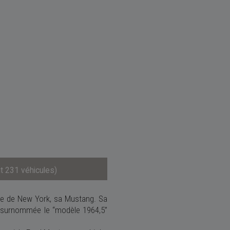
t 231 véhicules)
le
de
New York,
sa Mustang. Sa
st surnommée le “modèle 1964,5”