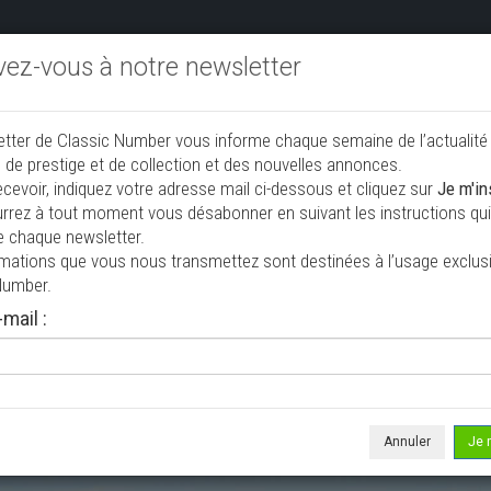
ivez-vous à notre newsletter
endre aux enchères
Annonceurs PRO
Annuaire des collec
etter de Classic Number vous informe chaque semaine de l’actualité
jouter une annonce
 de prestige et de collection et des nouvelles annonces.
ecevoir, indiquez votre adresse mail ci-dessous et cliquez sur
Je m'in
rrez à tout moment vous désabonner en suivant les instructions qui 
e chaque newsletter.
rmations que vous nous transmettez sont destinées à l’usage exclusi
Number.
mail :
e le 21/06/2026 ( il y a 47 jours )
Mustang Fastback
upé
99 000 km
Annuler
Je 