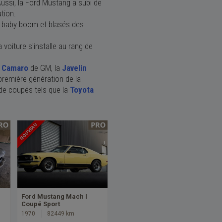
 Aussi, la Ford Mustang a subi de
tion.
baby boom
et blasés des
voiture s'installe au rang de
t Camaro
de GM, la
Javelin
 première génération de la
 de coupés tels que la
Toyota
NOUVEAU
Ford Mustang Mach I
Coupé Sport
1970
82449 km