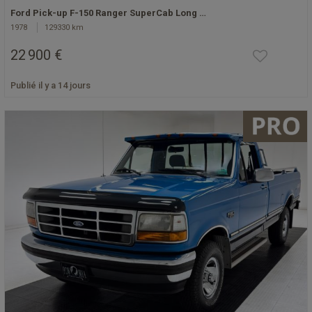
Ford Pick-up F-150 Ranger SuperCab Long …
1978
129330 km
22 900 €
Publié il y a 14 jours