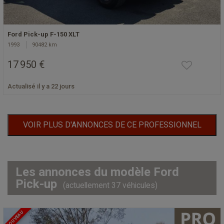
Ford Pick-up F-150 XLT
1993
90482 km
17 950 €
Actualisé il y a 22 jours
VOIR PLUS D'ANNONCES DE CE PROFESSIONNEL
Les annonces du modèle Ford
Pick-up
(actuellement 37 véhicules)
NOUVEAU