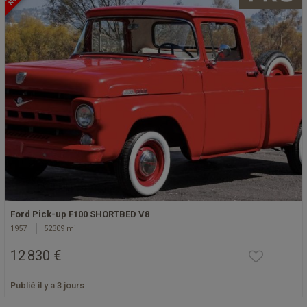
Ford Pick-up F100 SHORTBED V8
1957
52309 mi
12 830 €
Publié il y a 3 jours