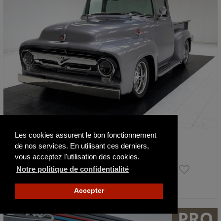
Les cookies assurent le bon fonctionnement
Ford Pick-up F100
de nos services. En utilisant ces derniers,
1956
2581 mi
vous acceptez l'utilisation des cookies.
103 500 €
Notre politique de confidentialité
Actualisé il y a 5 jours
Accepter