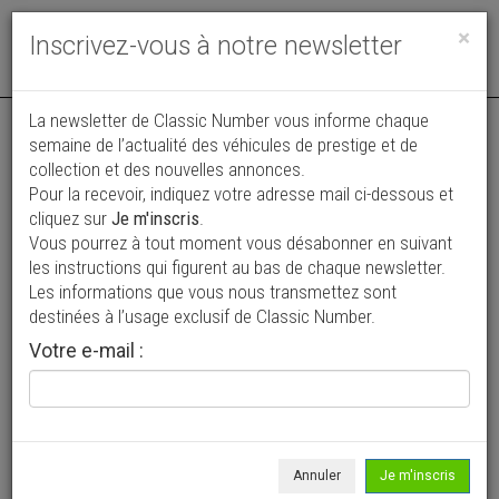
Toggle
×
Inscrivez-vous à notre newsletter
navigat
Annonce actualisée le 16/07/2026 ( il y a 22 jours )
La newsletter de Classic Number vous informe chaque
semaine de l’actualité des véhicules de prestige et de
Ford Pick-up F250 Custom Cab
collection et des nouvelles annonces.
VENDUE
Pour la recevoir, indiquez votre adresse mail ci-dessous et
Camper
cliquez sur
Je m'inscris
.
39 900 €
Vous pourrez à tout moment vous désabonner en suivant
les instructions qui figurent au bas de chaque newsletter.
1967
Pick-up
26 748 mi
Les informations que vous nous transmettez sont
destinées à l’usage exclusif de Classic Number.
Votre e-mail :
Annuler
Je m'inscris