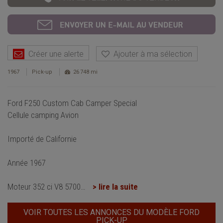
Créer une alerte
Ajouter à ma sélection
1967
Pick-up
26 748 mi
Ford F250 Custom Cab Camper Special
Cellule camping Avion
Importé de Californie
Année 1967
Moteur 352 ci V8 5700
…
> lire la suite
VOIR TOUTES LES ANNONCES DU MODÈLE FORD
PICK-UP